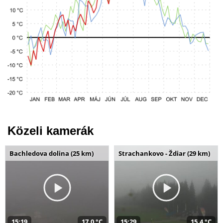
Közeli kamerák
Bachledova dolina (25 km)
Strachankovo - Ždiar (29 km)
15:19
17,0 °C
15:29
15,4 °C