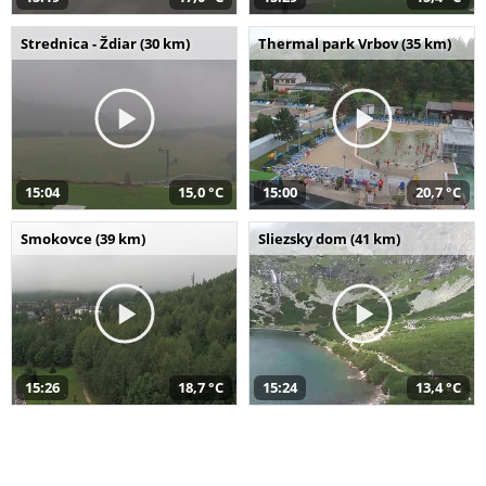
Strednica - Ždiar (30 km)
Thermal park Vrbov (35 km)
15:04
15,0 °C
15:00
20,7 °C
Smokovce (39 km)
Sliezsky dom (41 km)
15:26
18,7 °C
15:24
13,4 °C