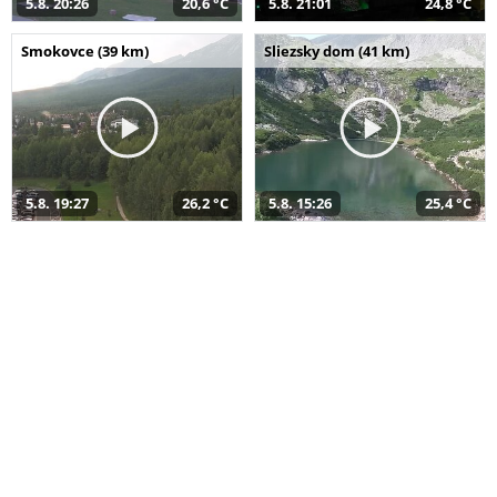
5.8. 20:26
20,6 °C
5.8. 21:01
24,8 °C
Smokovce (39 km)
Sliezsky dom (41 km)
5.8. 19:27
26,2 °C
5.8. 15:26
25,4 °C