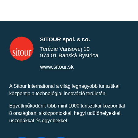
SITOUR spol. s r.o.
Terézie Vansovej 10
974 01 Banská Bystrica
www.sitour.sk
A Sitour International a világ legnagyobb turisztikai
központja a technológiai innováció területén.
Együttműködünk több mint 1000 turisztikai központtal
8 országban: síközpontokkal, hegyi üdülőhelyekkel,
uszodákkal és egyebekkel.