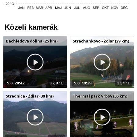
Közeli kamerák
Bachledova dolina (25 km)
Strachankovo - Ždiar (29 km)
5.8. 20:42
22,9 °C
5.8. 19:29
23,1 °C
Strednica - Ždiar (30 km)
Thermal park Vrbov (35 km)