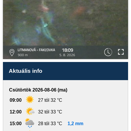
18:09
LITMANOVÁ - FAKĽOVKA
900 m
5. 8. 2026
Aktuális info
Csütörtök 2026-08-06 (ma)
09:00
27 tól 32 °C
12:00
32 tól 33 °C
15:00
28 tól 33 °C
1,2 mm