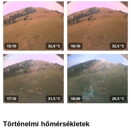
15:10
32,8 °C
16:10
32,5 °C
17:10
31,5 °C
18:09
29,5 °C
Történelmi hőmérsékletek