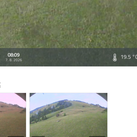
08:09
19.5 °
7. 8. 2026
t