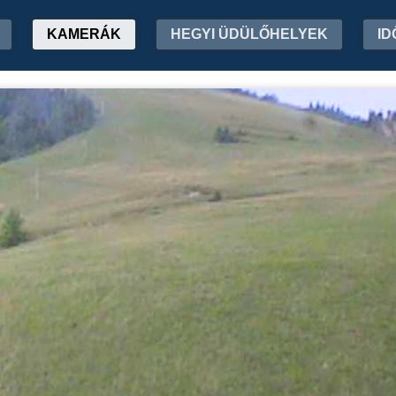
KAMERÁK
HEGYI ÜDÜLŐHELYEK
ID