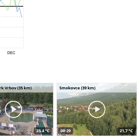
k Vrbov (35 km)
Smokovce (39 km)
23,4 °C
08:29
21,7 °C