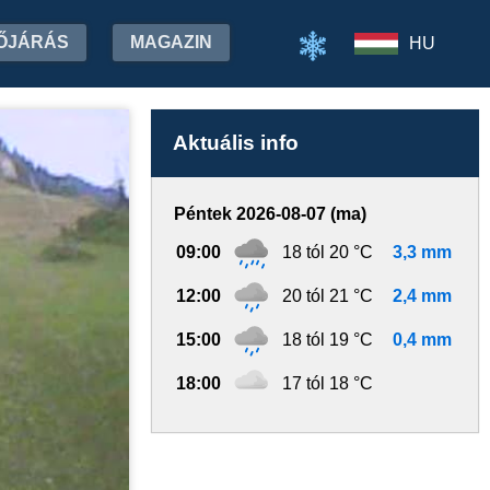
ŐJÁRÁS
MAGAZIN
HU
Aktuális info
Péntek 2026-08-07 (ma)
09:00
18 tól 20 °C
3,3 mm
12:00
20 tól 21 °C
2,4 mm
15:00
18 tól 19 °C
0,4 mm
18:00
17 tól 18 °C