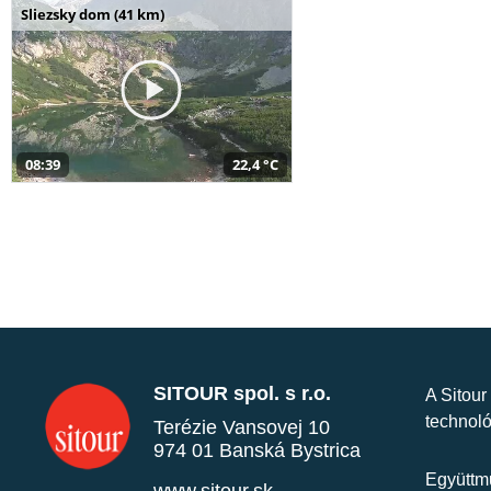
Sliezsky dom (41 km)
08:39
22,4 °C
SITOUR spol. s r.o.
A Sitour
technoló
Terézie Vansovej 10
974 01 Banská Bystrica
Együttmű
www.sitour.sk