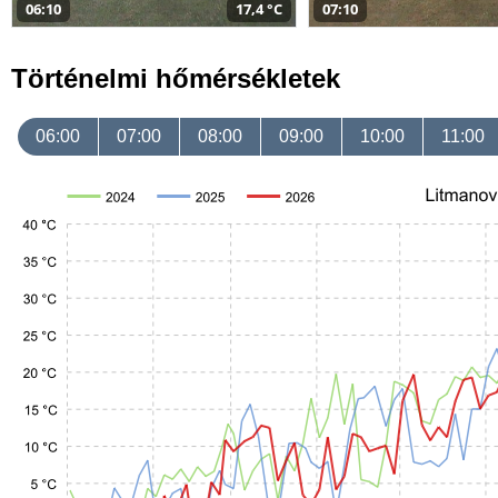
06:10
17,4 °C
07:10
Történelmi hőmérsékletek
06:00
07:00
08:00
09:00
10:00
11:00