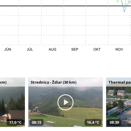
 km)
Strednica - Ždiar (30 km)
Thermal par
17,0 °C
08:15
16,4 °C
08:39