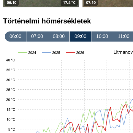
06:10
17,4 °C
07:10
Történelmi hőmérsékletek
06:00
07:00
08:00
09:00
10:00
11:00