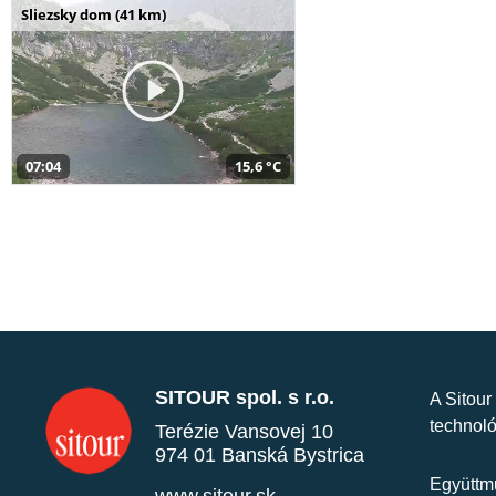
Sliezsky dom (41 km)
07:04
15,6 °C
SITOUR spol. s r.o.
A Sitour
technoló
Terézie Vansovej 10
974 01 Banská Bystrica
Együttmű
www.sitour.sk