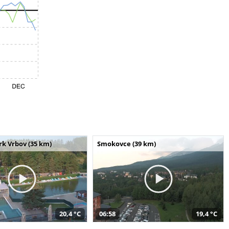
k Vrbov (35 km)
Smokovce (39 km)
20,4 °C
06:58
19,4 °C