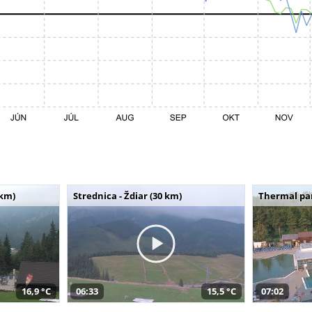
 km)
Strednica - Ždiar (30 km)
Thermal par
16,9 °C
06:33
15,5 °C
07:02