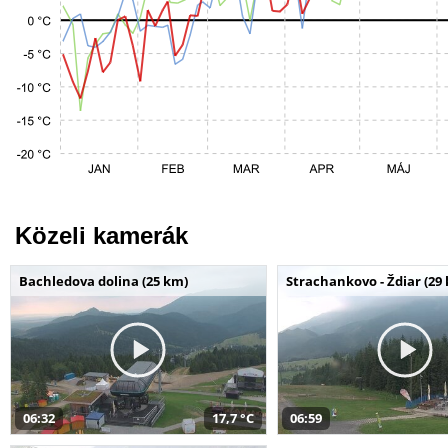
Közeli kamerák
Bachledova dolina (25 km)
Strachankovo - Ždiar (29
06:32
17,7 °C
06:59