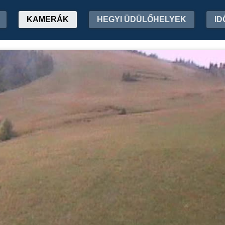
KAMERÁK
HEGYI ÜDÜLŐHELYEK
ID