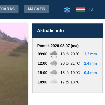
ŐJÁRÁS
MAGAZIN
HU
Aktuális info
Péntek 2026-08-07 (ma)
09:00
18 tól 20 °C
3,3 mm
12:00
20 tól 21 °C
2,4 mm
15:00
18 tól 19 °C
0,4 mm
18:00
17 tól 18 °C