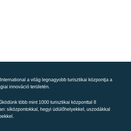
 International a világ legnagyobb turisztikai központja a
giai innováció területén.
ködünk több mint 1000 turisztikai központtal 8
n: síközpontokkal, hegyi üdülőhelyekkel, uszodákkal
bekkel.