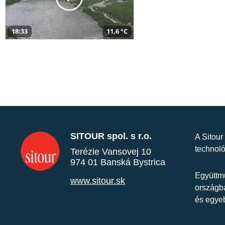
18:33
11,6 °C
SITOUR spol. s r.o.
A Sitour
technoló
Terézie Vansovej 10
974 01 Banská Bystrica
Együttmű
www.sitour.sk
országba
és egye