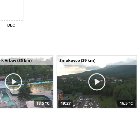
k Vrbov (35 km)
Smokovce (39 km)
18,5 °C
19:27
16,5 °C