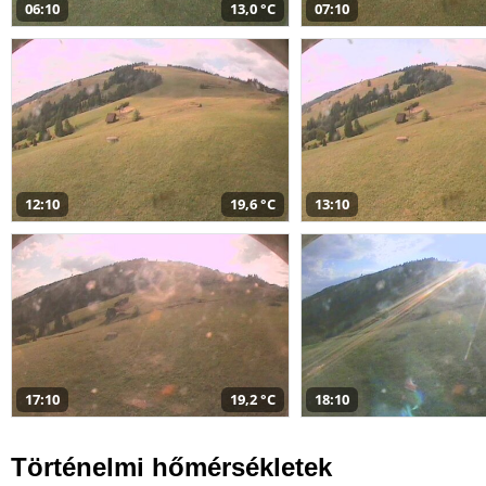
06:10
13,0 °C
07:10
12:10
19,6 °C
13:10
17:10
19,2 °C
18:10
Történelmi hőmérsékletek