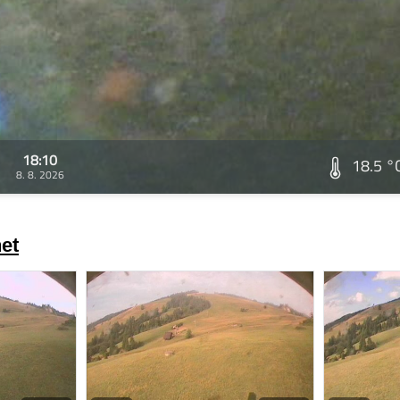
18:10
18.5 °
8. 8. 2026
et