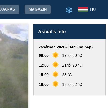
ŐJÁRÁS
MAGAZIN
HU
Aktuális info
Vasárnap 2026-08-09 (holnap)
09:00
17 tól 20 °C
12:00
21 tól 23 °C
15:00
23 °C
18:00
18 tól 22 °C