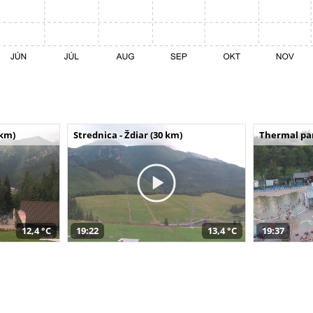
 km)
Strednica - Ždiar (30 km)
Thermal par
12,4 °C
19:22
13,4 °C
19:37