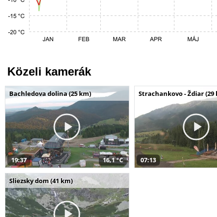
Közeli kamerák
Bachledova dolina (25 km)
Strachankovo - Ždiar (29
19:37
16,1 °C
07:13
Sliezsky dom (41 km)