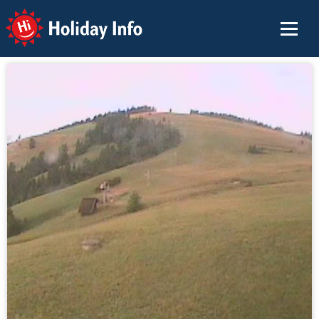
Holiday Info