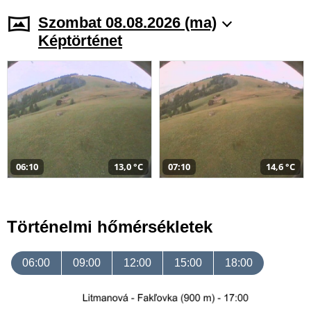
Szombat 08.08.2026 (ma)
Képtörténet
06:10
13,0 °C
07:10
14,6 °C
Történelmi hőmérsékletek
06:00
09:00
12:00
15:00
18:00