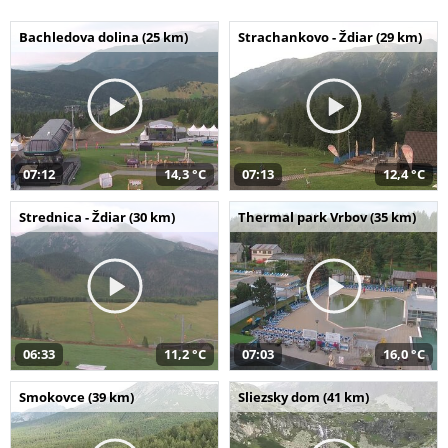
Bachledova dolina (25 km)
Strachankovo - Ždiar (29 km)
07:12
14,3 °C
07:13
12,4 °C
Strednica - Ždiar (30 km)
Thermal park Vrbov (35 km)
06:33
11,2 °C
07:03
16,0 °C
Smokovce (39 km)
Sliezsky dom (41 km)