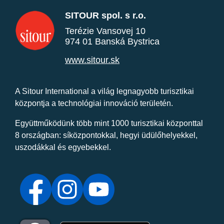
SITOUR spol. s r.o.
Terézie Vansovej 10
974 01 Banská Bystrica
www.sitour.sk
A Sitour International a világ legnagyobb turisztikai
központja a technológiai innováció területén.
Együttműködünk több mint 1000 turisztikai központtal
8 országban: síközpontokkal, hegyi üdülőhelyekkel,
uszodákkal és egyebekkel.