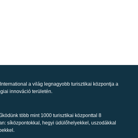
 International a világ legnagyobb turisztikai központja a
giai innováció területén.
ködünk több mint 1000 turisztikai központtal 8
n: síközpontokkal, hegyi üdülőhelyekkel, uszodákkal
bekkel.