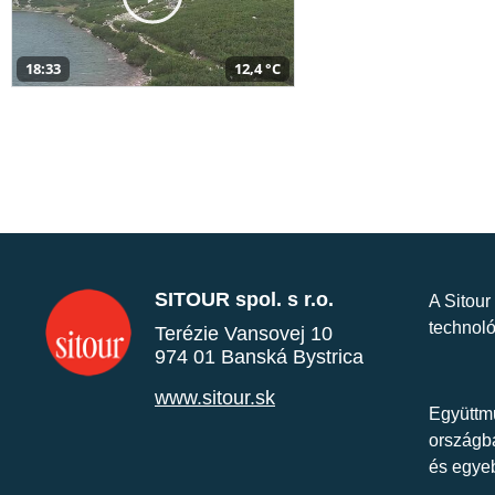
18:33
12,4 °C
SITOUR spol. s r.o.
A Sitour
technoló
Terézie Vansovej 10
974 01 Banská Bystrica
www.sitour.sk
Együttmű
országba
és egye