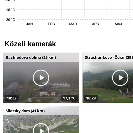
Közeli kamerák
Bachledova dolina (25 km)
Strachankovo - Ždiar (29
18:32
17,1 °C
18:29
Sliezsky dom (41 km)