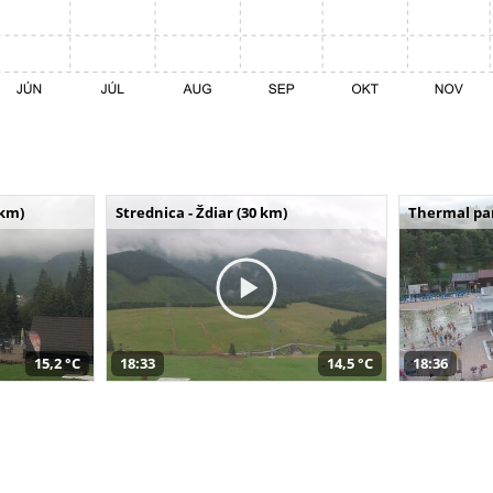
 km)
Strednica - Ždiar (30 km)
Thermal par
15,2 °C
18:33
14,5 °C
18:36