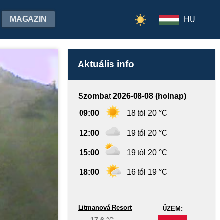
MAGAZIN
HU
Aktuális info
Szombat 2026-08-08 (holnap)
09:00
18 tól 20 °C
12:00
19 tól 20 °C
15:00
19 tól 20 °C
18:00
16 tól 19 °C
Litmanová Resort
ŰZEM:
17.6 °C
-