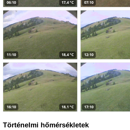
06:10
17,4 °C
07:10
11:10
18,4 °C
12:10
16:10
18,1 °C
17:10
Történelmi hőmérsékletek