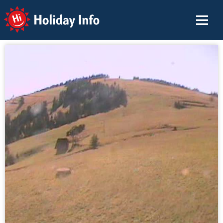
Holiday Info