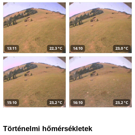
13:11
22,3 °C
14:10
23,0 °C
15:10
23,2 °C
16:10
23,2 °C
Történelmi hőmérsékletek