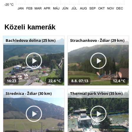
Közeli kamerák
Bachledova dolina (25 km)
Strachankovo - Ždiar (29 km)
16:23
22,6 °C
8.8. 07:13
12,4 °C
Strednica - Ždiar (30 km)
Thermal park Vrbov (35 km)