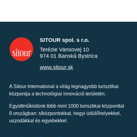
SITOUR spol. s r.o.
Terézie Vansovej 10
974 01 Banská Bystrica
www.sitour.sk
A Sitour International a világ legnagyobb turisztikai
központja a technológiai innováció területén.
Együttműködünk több mint 1000 turisztikai központtal
8 országban: síközpontokkal, hegyi üdülőhelyekkel,
uszodákkal és egyebekkel.