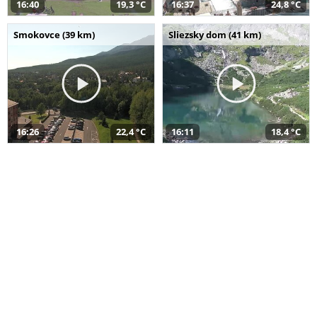
16:40
19,3 °C
16:37
24,8 °C
Smokovce (39 km)
Sliezsky dom (41 km)
16:26
22,4 °C
16:11
18,4 °C