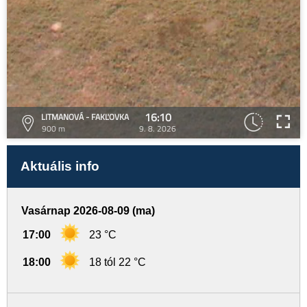
16:10
LITMANOVÁ - FAKĽOVKA
900 m
9. 8. 2026
Aktuális info
Vasárnap 2026-08-09 (ma)
17:00
23 °C
18:00
18 tól 22 °C