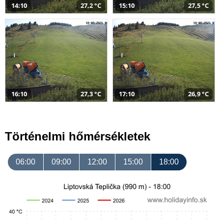
14:10
27,2 °C
15:10
27,5 °C
16:10
27,3 °C
17:10
26,9 °C
Történelmi hőmérsékletek
06:00
09:00
12:00
15:00
18:00