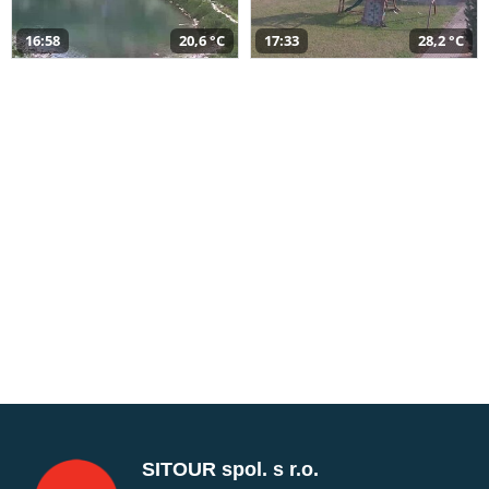
16:58
20,6 °C
17:33
28,2 °C
SITOUR spol. s r.o.