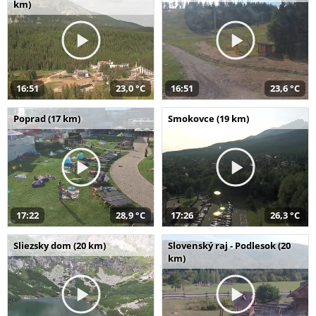
km)
16:51
23,0 °C
16:51
23,6 °C
Poprad (17 km)
Smokovce (19 km)
17:22
28,9 °C
17:26
26,3 °C
Sliezsky dom (20 km)
Slovenský raj - Podlesok (20
km)