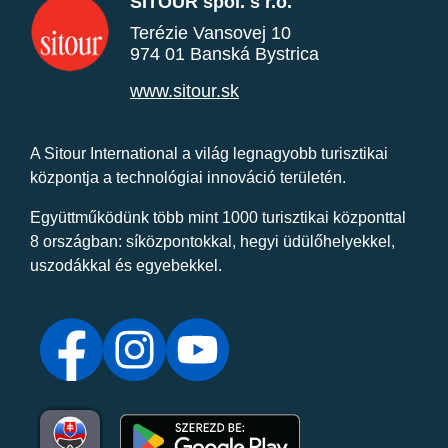
SITOUR spol. s r.o.
Terézie Vansovej 10
974 01 Banská Bystrica
www.sitour.sk
A Sitour International a világ legnagyobb turisztikai
központja a technológiai innováció területén.
Együttműködünk több mint 1000 turisztikai központtal
8 országban: síközpontokkal, hegyi üdülőhelyekkel,
uszodákkal és egyebekkel.