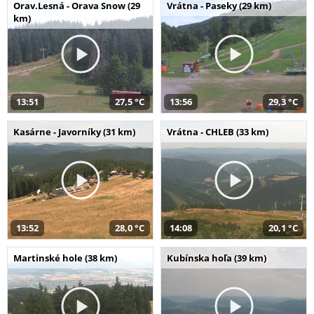
Orav.Lesná - Orava Snow (29
Vrátna - Paseky (29 km)
km)
13:51
27,5 °C
13:56
29,3 °C
Kasárne - Javorníky (31 km)
Vrátna - CHLEB (33 km)
13:52
28,0 °C
14:08
20,1 °C
Martinské hole (38 km)
Kubínska hoľa (39 km)