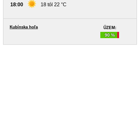
18:00
18 tól 22 °C
Kubínska hoľa
ŰZEM:
90 %