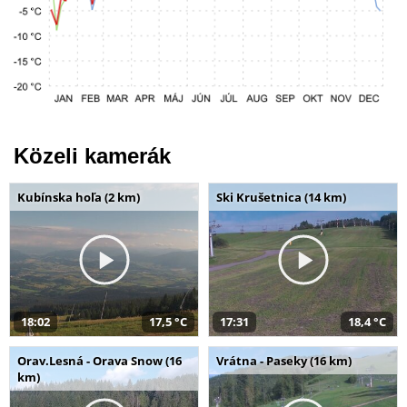
Közeli kamerák
Kubínska hoľa (2 km)
Ski Krušetnica (14 km)
18:02
17,5 °C
17:31
18,4 °C
Orav.Lesná - Orava Snow (16
Vrátna - Paseky (16 km)
km)