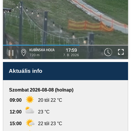
17:59
KUBÍNSKA HOĽA
720 m
7. 8. 2026
Aktuális info
Szombat 2026-08-08 (holnap)
09:00
20 tól 22 °C
12:00
23 °C
15:00
22 tól 23 °C