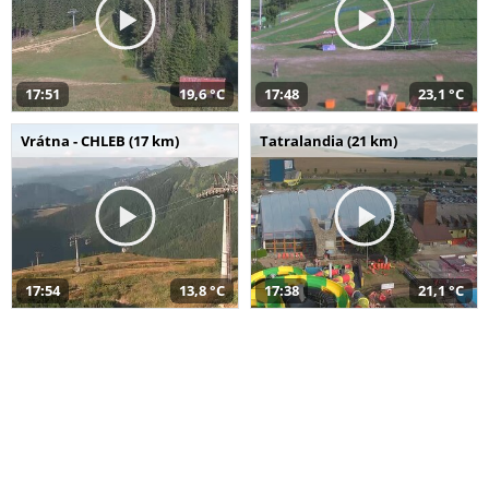
17:51
19,6 °C
17:48
23,1 °C
Vrátna - CHLEB (17 km)
Tatralandia (21 km)
17:54
13,8 °C
17:38
21,1 °C