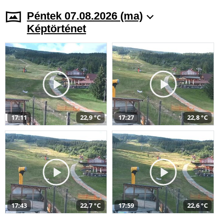
Péntek 07.08.2026 (ma)
Képtörténet
17:11
22,9 °C
17:27
22,8 °C
17:43
22,7 °C
17:59
22,6 °C