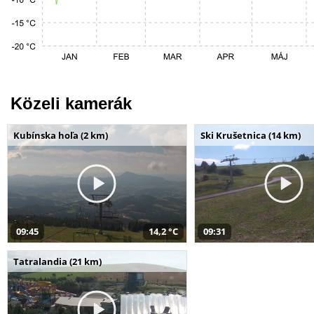
Közeli kamerák
Kubínska hoľa (2 km)
Ski Krušetnica (14 km)
09:45
14,2 °C
09:31
Tatralandia (21 km)