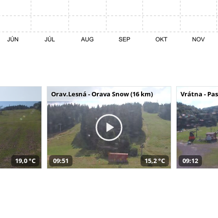
Orav.Lesná - Orava Snow (16 km)
Vrátna - Pa
19,0 °C
09:51
15,2 °C
09:12