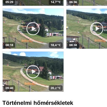
05:29
14,7 °C
06:36
08:18
18,4 °C
08:38
09:40
20,2 °C
Történelmi hőmérsékletek