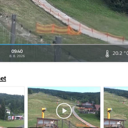
09:40
20.2 °
8. 8. 2026
et