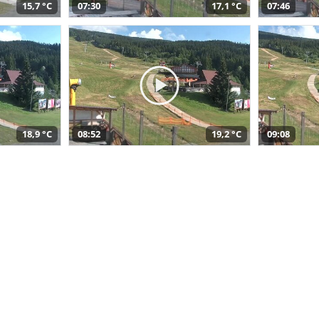
15,7 °C
07:30
17,1 °C
07:46
18,9 °C
08:52
19,2 °C
09:08