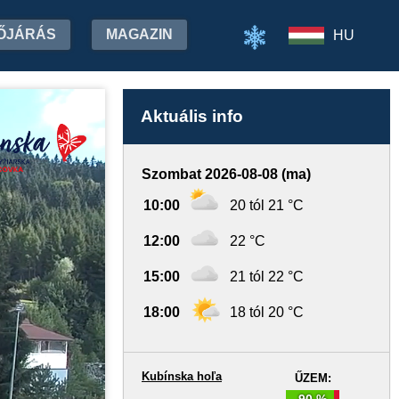
ŐJÁRÁS
MAGAZIN
HU
Aktuális info
Szombat 2026-08-08 (ma)
10:00
20 tól 21 °C
12:00
22 °C
15:00
21 tól 22 °C
18:00
18 tól 20 °C
Kubínska hoľa
ŰZEM:
90 %