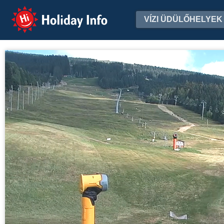
Holiday Info
VÍZI ÜDÜLŐHELYEK