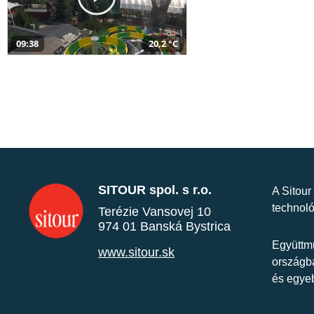
09:38
20,2 °C
SITOUR spol. s r.o.
A Sitour
technoló
Terézie Vansovej 10
974 01 Banská Bystrica
Együttmű
www.sitour.sk
országba
és egye