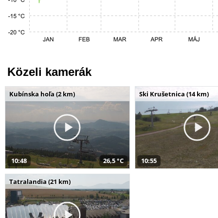
Közeli kamerák
Kubínska hoľa (2 km)
Ski Krušetnica (14 km)
10:48
26,5 °C
10:55
Tatralandia (21 km)