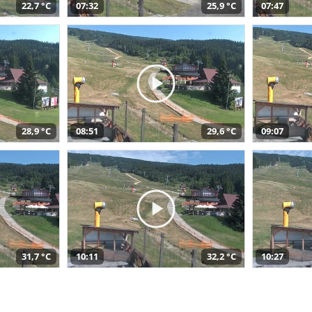
22,7 °C
07:32
25,9 °C
07:47
28,9 °C
08:51
29,6 °C
09:07
31,7 °C
10:11
32,2 °C
10:27