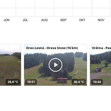
Orav.Lesná - Orava Snow (16 km)
Vrátna - Pa
28,8 °C
10:51
30,4 °C
10:44