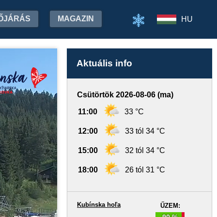
ŐJÁRÁS
MAGAZIN
HU
Aktuális info
Csütörtök 2026-08-06 (ma)
11:00
33 °C
12:00
33 tól 34 °C
15:00
32 tól 34 °C
18:00
26 tól 31 °C
Kubínska hoľa
ŰZEM:
90 %