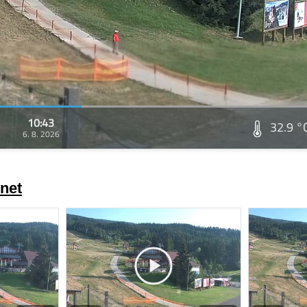
10:43
32.9 °
6. 8. 2026
net