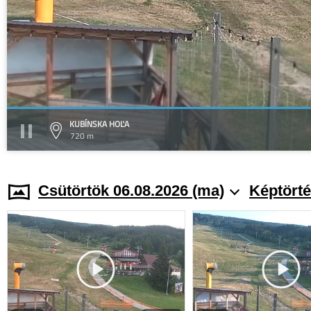
KUBÍNSKA HOĽA
720 m
Csütörtök 06.08.2026 (ma)
Képtörté