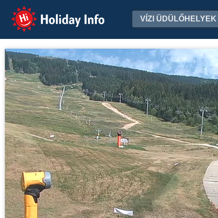
Holiday Info
VÍZI ÜDÜLŐHELYEK