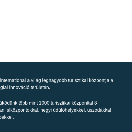
 International a világ legnagyobb turisztikai központja a
giai innováció területén.
ködünk több mint 1000 turisztikai központtal 8
n: síközpontokkal, hegyi üdülőhelyekkel, uszodákkal
bekkel.