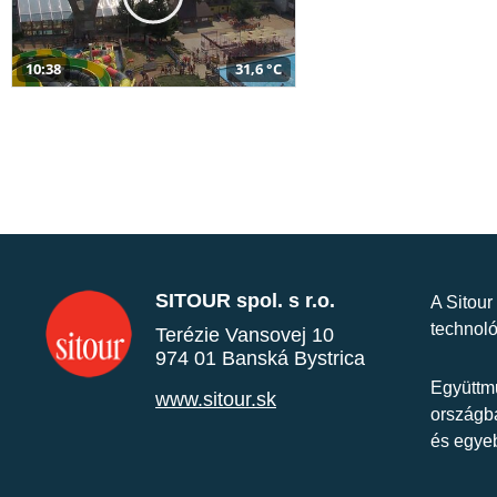
10:38
31,6 °C
SITOUR spol. s r.o.
A Sitour
technoló
Terézie Vansovej 10
974 01 Banská Bystrica
Együttmű
www.sitour.sk
országba
és egye