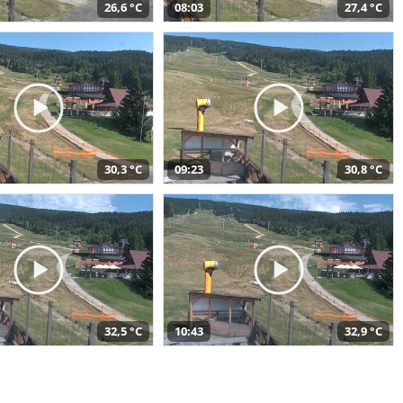
26,6 °C
08:03
27,4 °C
30,3 °C
09:23
30,8 °C
32,5 °C
10:43
32,9 °C