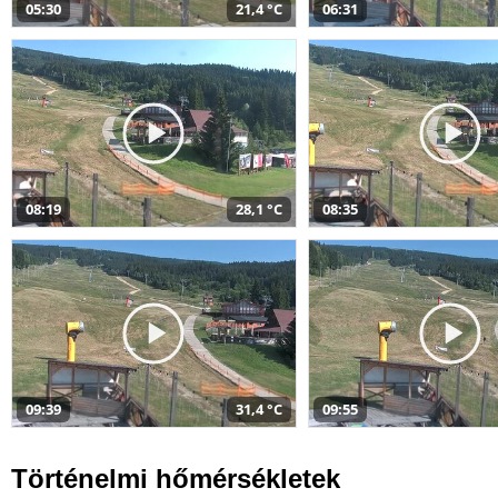
05:30
21,4 °C
06:31
08:19
28,1 °C
08:35
09:39
31,4 °C
09:55
Történelmi hőmérsékletek