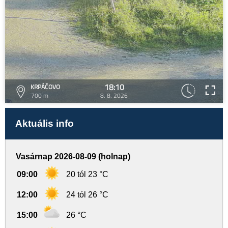
18:10
KRPÁČOVO
700 m
8. 8. 2026
Aktuális info
Vasárnap 2026-08-09 (holnap)
09:00
20 tól 23 °C
12:00
24 tól 26 °C
15:00
26 °C