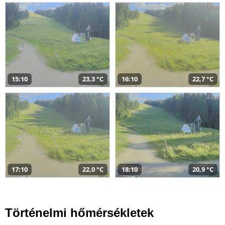
15:10
23,3 °C
16:10
22,7 °C
17:10
22,0 °C
18:10
20,9 °C
Történelmi hőmérsékletek