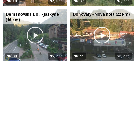
18:14
14,4 °C
18:37
16,7 °C
Demänovská Dol. - Jaskyne
Donovaly - Nová hoľa (22 km)
(16 km)
18:34
19,2 °C
18:41
20,2 °C