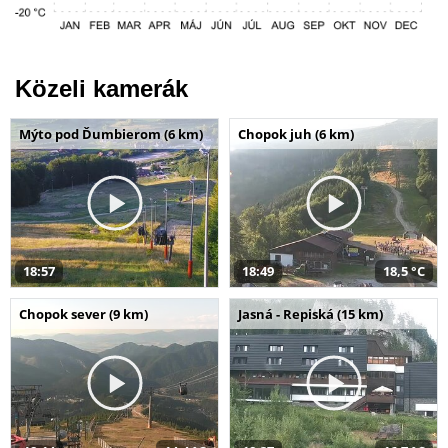
Közeli kamerák
Mýto pod Ďumbierom (6 km)
Chopok juh (6 km)
18:57
18:49
18,5 °C
Chopok sever (9 km)
Jasná - Repiská (15 km)