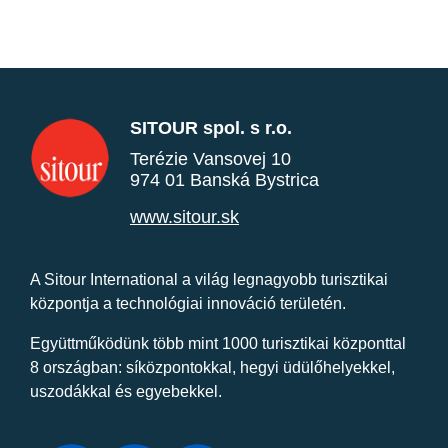
SITOUR spol. s r.o.
Terézie Vansovej 10
974 01 Banská Bystrica
www.sitour.sk
A Sitour International a világ legnagyobb turisztikai
központja a technológiai innováció területén.
Együttműködünk több mint 1000 turisztikai központtal
8 országban: síközpontokkal, hegyi üdülőhelyekkel,
uszodákkal és egyebekkel.