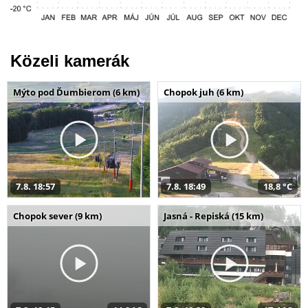
Közeli kamerák
Mýto pod Ďumbierom (6 km)
Chopok juh (6 km)
7.8. 18:57
7.8. 18:49
18,8 °C
Chopok sever (9 km)
Jasná - Repiská (15 km)