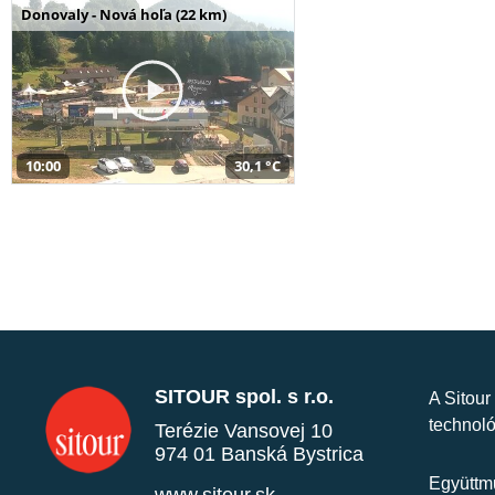
Donovaly - Nová hoľa (22 km)
10:00
30,1 °C
SITOUR spol. s r.o.
A Sitour
technoló
Terézie Vansovej 10
974 01 Banská Bystrica
Együttmű
www.sitour.sk