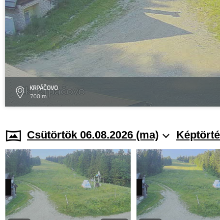
KRPÁČOVO
700 m
Csütörtök 06.08.2026 (ma)
Képtörté