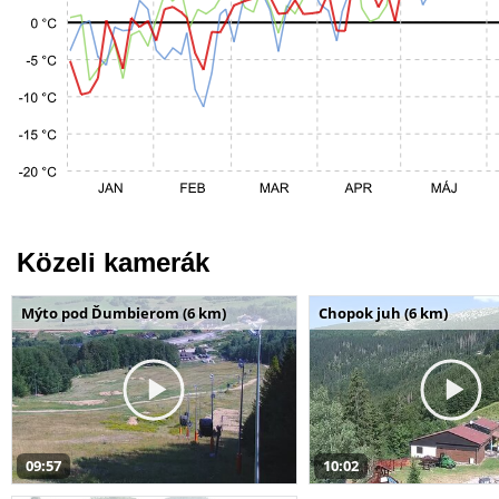
Közeli kamerák
Mýto pod Ďumbierom (6 km)
Chopok juh (6 km)
09:57
10:02