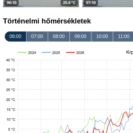
06:10
25,6 °C
07:10
Történelmi hőmérsékletek
06:00
07:00
08:00
09:00
10:00
11:00