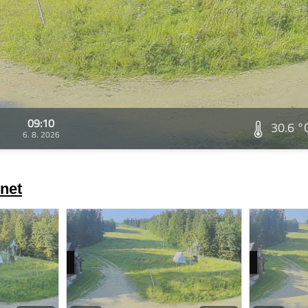
09:10
30.6 °
6. 8. 2026
net