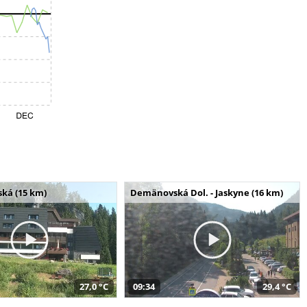
ská (15 km)
Demänovská Dol. - Jaskyne (16 km)
27,0 °C
09:34
29,4 °C