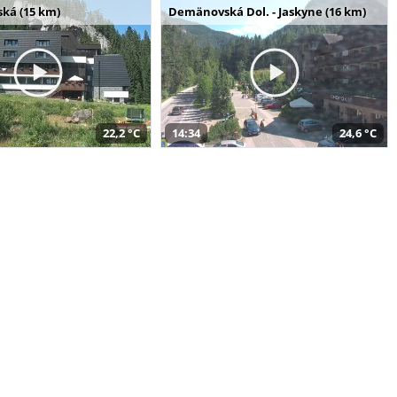
ská (15 km)
Demänovská Dol. - Jaskyne (16 km)
22,2 °C
14:34
24,6 °C