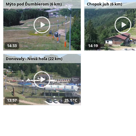
Mýto pod Ďumbierom (6 km)
Chopok juh (6 km)
14:33
14:19
Donovaly - Nová hoľa (22 km)
13:57
25,1 °C