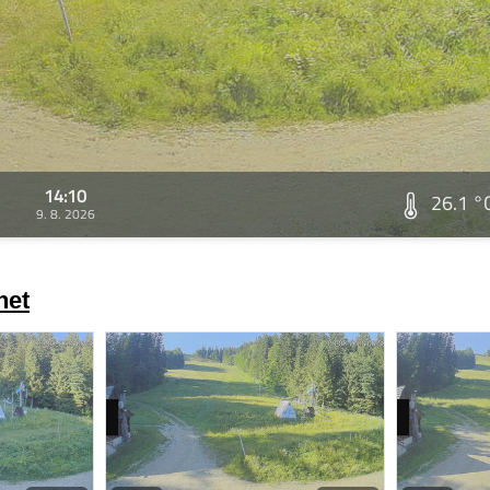
14:10
26.1 °
9. 8. 2026
net