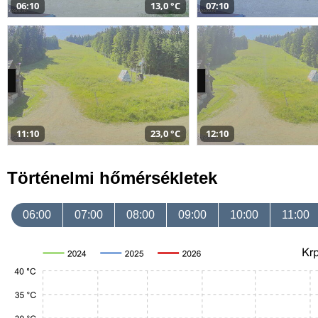
06:10
13,0 °C
07:10
11:10
23,0 °C
12:10
Történelmi hőmérsékletek
06:00
07:00
08:00
09:00
10:00
11:00