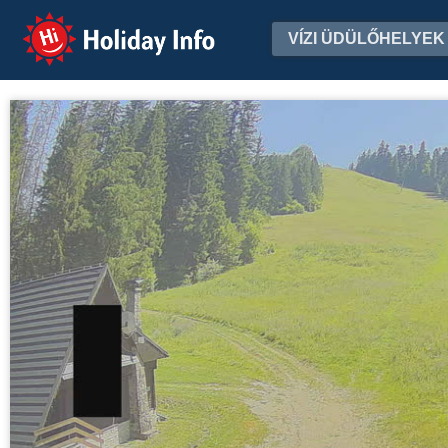
Holiday Info
VÍZI ÜDÜLŐHELYEK