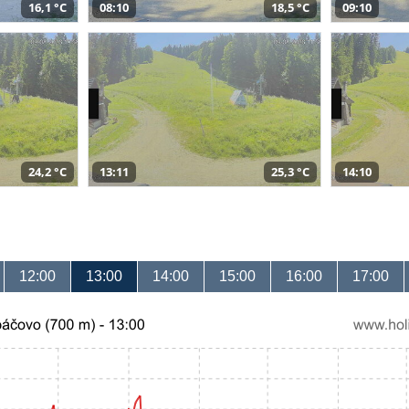
16,1 °C
08:10
18,5 °C
09:10
24,2 °C
13:11
25,3 °C
14:10
12:00
13:00
14:00
15:00
16:00
17:00