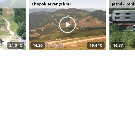
Chopok sever (9 km)
Jasná - Repi
24,0 °C
14:26
19,4 °C
14:37