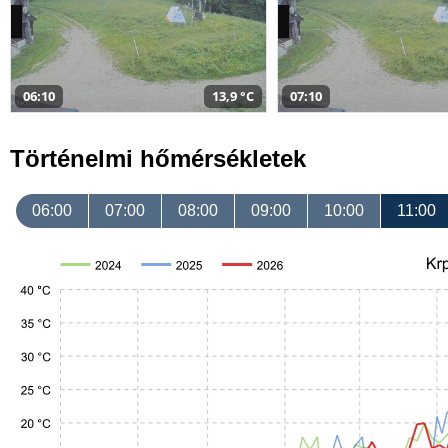
06:10
13,9 °C
07:10
Történelmi hőmérsékletek
06:00
07:00
08:00
09:00
10:00
11:00