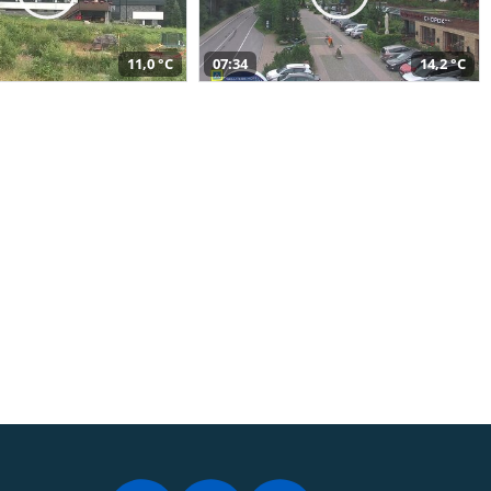
11,0 °C
07:34
14,2 °C