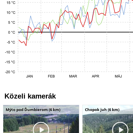
Közeli kamerák
Mýto pod Ďumbierom (6 km)
Chopok juh (6 km)