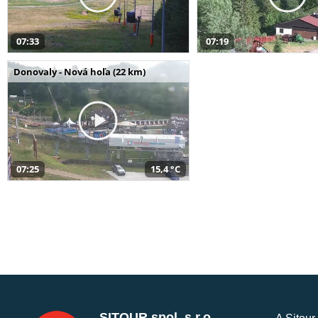
07:33
07:19
Donovaly - Nová hoľa (22 km)
07:25
15,4 °C
SITOUR spol. s r.o.