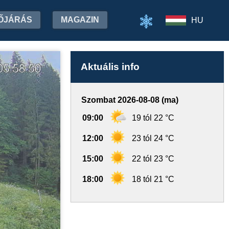
ŐJÁRÁS
MAGAZIN
HU
Aktuális info
Szombat 2026-08-08 (ma)
09:00
19 tól 22 °C
12:00
23 tól 24 °C
15:00
22 tól 23 °C
18:00
18 tól 21 °C