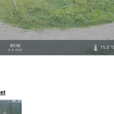
07:10
15.3 °
8. 8. 2026
et