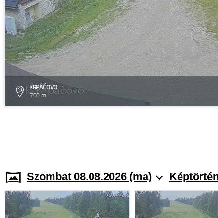
KRPÁČOVO
700 m
Szombat 08.08.2026 (ma)
Képtörtén