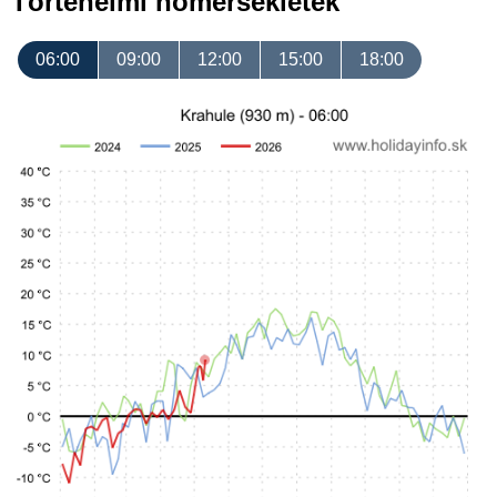
Történelmi hőmérsékletek
06:00
09:00
12:00
15:00
18:00