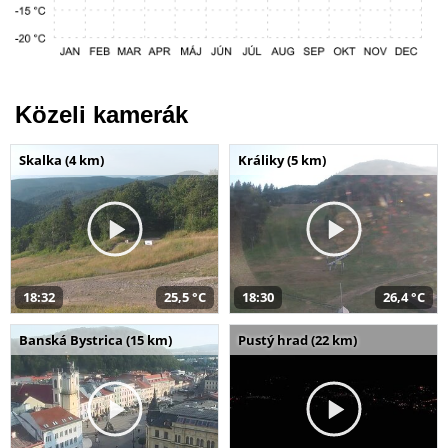
Közeli kamerák
Skalka (4 km)
Králiky (5 km)
18:32
25,5 °C
18:30
26,4 °C
Banská Bystrica (15 km)
Pustý hrad (22 km)