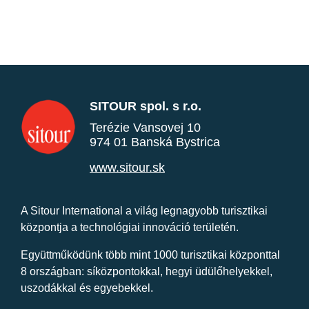
SITOUR spol. s r.o.
Terézie Vansovej 10
974 01 Banská Bystrica
www.sitour.sk
A Sitour International a világ legnagyobb turisztikai
központja a technológiai innováció területén.
Együttműködünk több mint 1000 turisztikai központtal
8 országban: síközpontokkal, hegyi üdülőhelyekkel,
uszodákkal és egyebekkel.