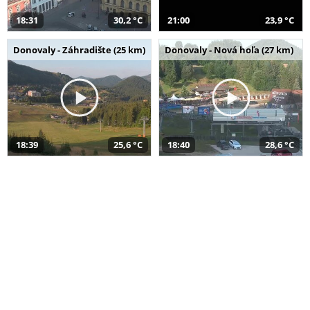
18:31
30,2 °C
21:00
23,9 °C
Donovaly - Záhradište (25 km)
Donovaly - Nová hoľa (27 km)
18:39
25,6 °C
18:40
28,6 °C