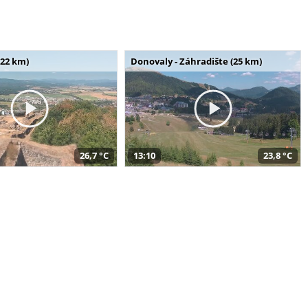
(22 km)
Donovaly - Záhradište (25 km)
26,7 °C
13:10
23,8 °C