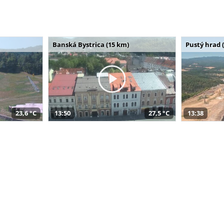
Banská Bystrica (15 km)
Pustý hrad 
23,6 °C
13:50
27,5 °C
13:38