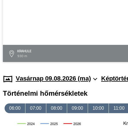
KRAHULE
930 m
Vasárnap 09.08.2026 (ma)
Képtörté
Történelmi hőmérsékletek
06:00
07:00
08:00
09:00
10:00
11:00