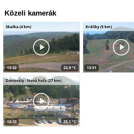
Közeli kamerák
Skalka (4 km)
Králiky (5 km)
13:32
22,9 °C
13:51
Donovaly - Nová hoľa (27 km)
13:10
25,1 °C