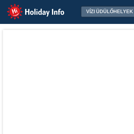
Holiday Info
VÍZI ÜDÜLŐHELYEK