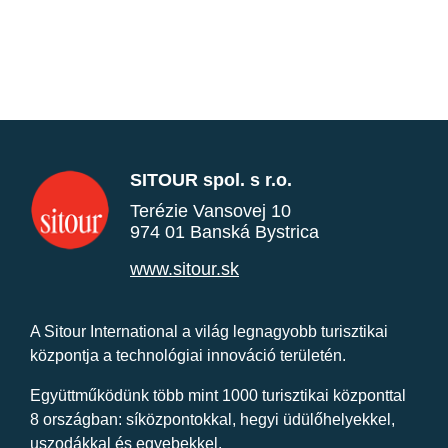
SITOUR spol. s r.o.
Terézie Vansovej 10
974 01 Banská Bystrica
www.sitour.sk
A Sitour International a világ legnagyobb turisztikai
központja a technológiai innováció területén.
Együttműködünk több mint 1000 turisztikai központtal
8 országban: síközpontokkal, hegyi üdülőhelyekkel,
uszodákkal és egyebekkel.