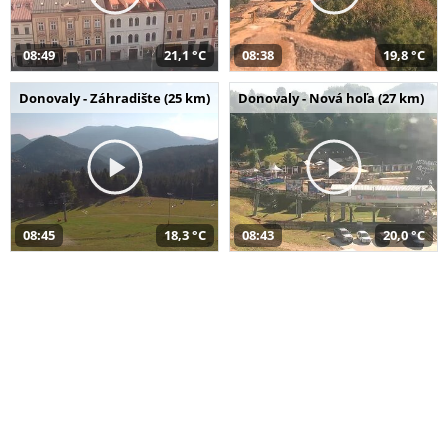
08:49
21,1 °C
08:38
19,8 °C
Donovaly - Záhradište (25 km)
Donovaly - Nová hoľa (27 km)
08:45
18,3 °C
08:43
20,0 °C