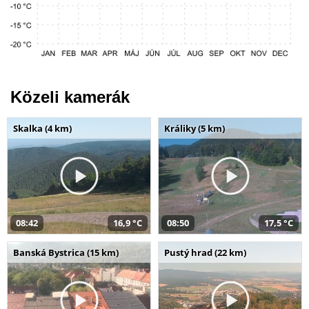
Közeli kamerák
Skalka (4 km)
Králiky (5 km)
08:42
16,9 °C
08:50
17,5 °C
Banská Bystrica (15 km)
Pustý hrad (22 km)