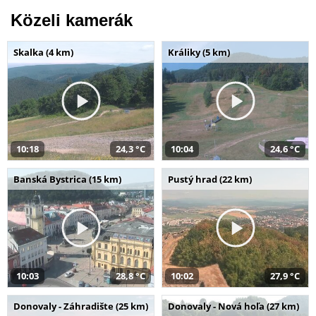
Közeli kamerák
Skalka (4 km)
Králiky (5 km)
10:18
24,3 °C
10:04
24,6 °C
Banská Bystrica (15 km)
Pustý hrad (22 km)
10:03
28,8 °C
10:02
27,9 °C
Donovaly - Záhradište (25 km)
Donovaly - Nová hoľa (27 km)