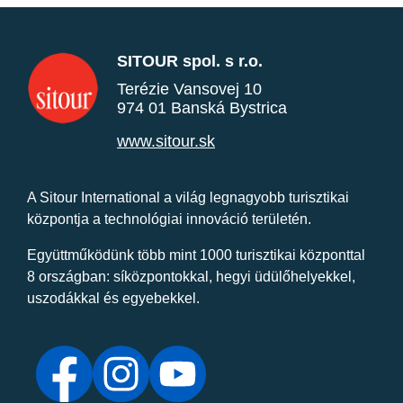
SITOUR spol. s r.o.
Terézie Vansovej 10
974 01 Banská Bystrica
www.sitour.sk
A Sitour International a világ legnagyobb turisztikai
központja a technológiai innováció területén.
Együttműködünk több mint 1000 turisztikai központtal
8 országban: síközpontokkal, hegyi üdülőhelyekkel,
uszodákkal és egyebekkel.