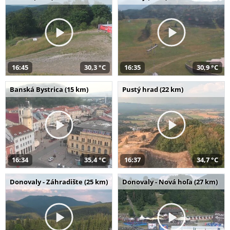
16:45
30,3 °C
16:35
30,9 °C
Banská Bystrica (15 km)
Pustý hrad (22 km)
16:34
35,4 °C
16:37
34,7 °C
Donovaly - Záhradište (25 km)
Donovaly - Nová hoľa (27 km)