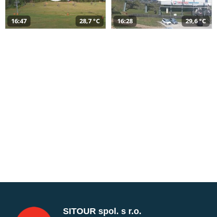
16:47
28,7 °C
16:28
29,6 °C
SITOUR spol. s r.o.