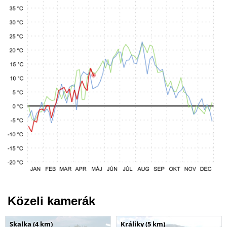
Közeli kamerák
Skalka (4 km)
Králiky (5 km)