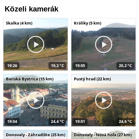
Közeli kamerák
Skalka (4 km)
Králiky (5 km)
19:26
19,2 °C
19:05
20,2 °C
Banská Bystrica (15 km)
Pustý hrad (22 km)
19:04
24,4 °C
19:01
24,6 °C
Donovaly - Záhradište (25 km)
Donovaly - Nová hoľa (27 km)