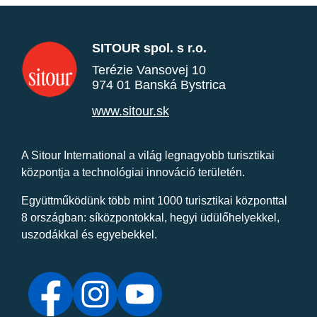
SITOUR spol. s r.o.
Terézie Vansovej 10
974 01 Banská Bystrica
www.sitour.sk
A Sitour International a világ legnagyobb turisztikai
központja a technológiai innováció területén.
Együttműködünk több mint 1000 turisztikai központtal
8 országban: síközpontokkal, hegyi üdülőhelyekkel,
uszodákkal és egyebekkel.