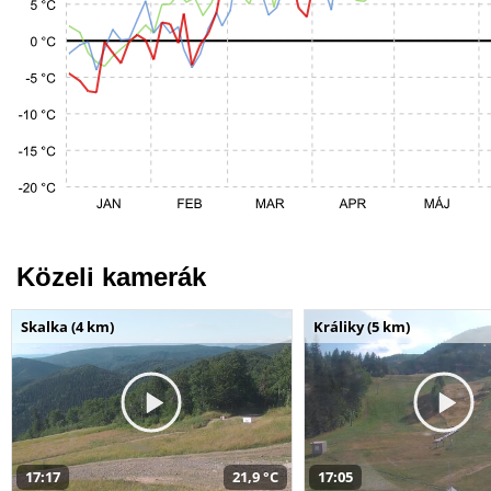
Közeli kamerák
Skalka (4 km)
Králiky (5 km)
17:17
21,9 °C
17:05