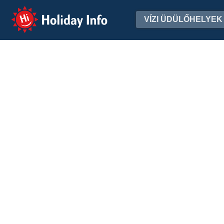
Holiday Info
VÍZI ÜDÜLŐHELYEK