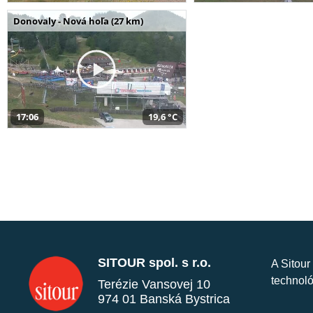
Donovaly - Nová hoľa (27 km)
17:06
19,6 °C
SITOUR spol. s r.o.
A Sitour
technoló
Terézie Vansovej 10
974 01 Banská Bystrica