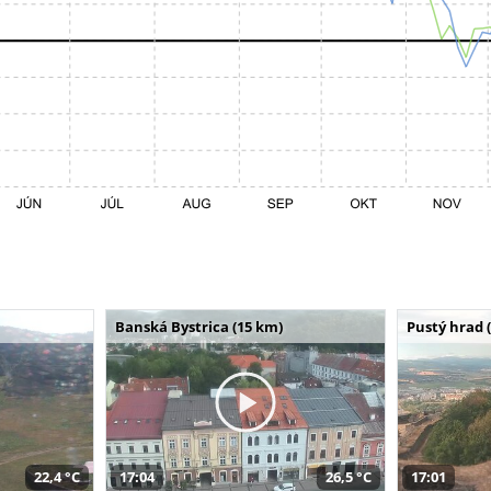
Banská Bystrica (15 km)
Pustý hrad 
22,4 °C
17:04
26,5 °C
17:01