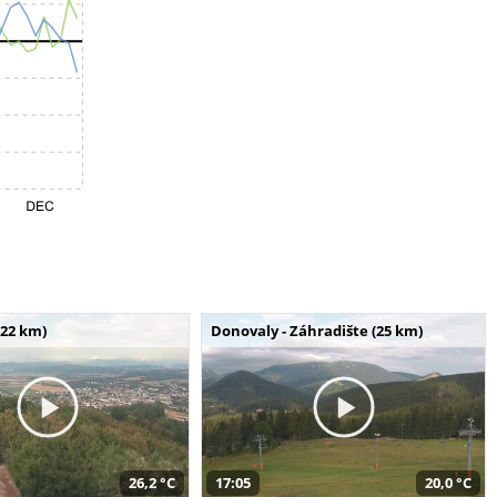
(22 km)
Donovaly - Záhradište (25 km)
26,2 °C
17:05
20,0 °C