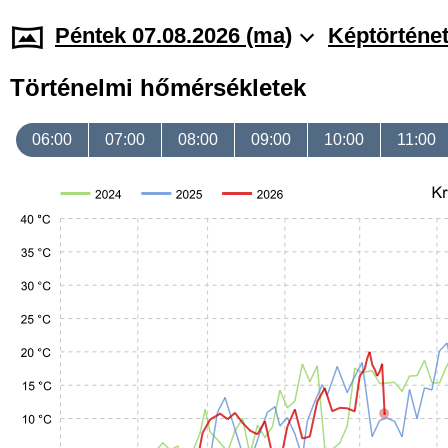
Péntek 07.08.2026 (ma)
Képtörténe
Történelmi hőmérsékletek
06:00
07:00
08:00
09:00
10:00
11:00