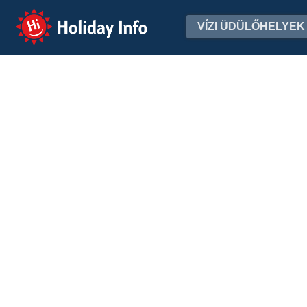
Holiday Info
VÍZI ÜDÜLŐHELYEK