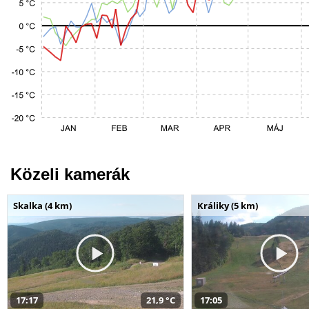
Közeli kamerák
Skalka (4 km)
Králiky (5 km)
17:17
21,9 °C
17:05