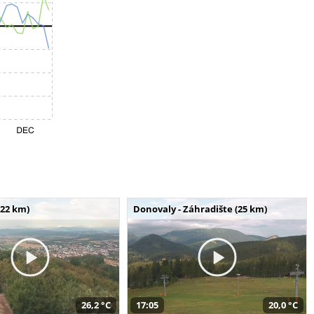
(22 km)
Donovaly - Záhradište (25 km)
26,2 °C
17:05
20,0 °C