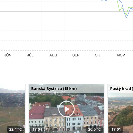
Banská Bystrica (15 km)
Pustý hrad 
22,4 °C
17:04
26,5 °C
17:01