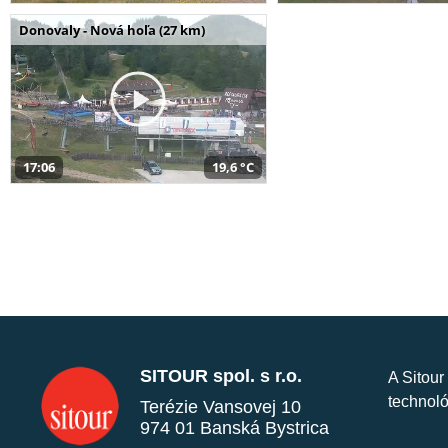
Donovaly - Nová hoľa (27 km)
17:06
19,6 °C
SITOUR spol. s r.o.
A Sitour
technoló
Terézie Vansovej 10
974 01 Banská Bystrica