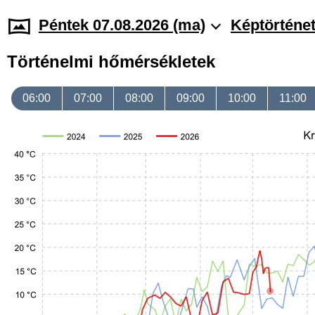
Péntek 07.08.2026 (ma)
Képtörténe
Történelmi hőmérsékletek
06:00
07:00
08:00
09:00
10:00
11:00