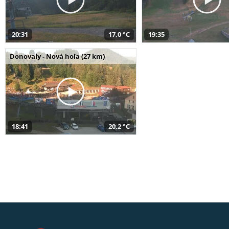
20:31
17,0 °C
19:35
Donovaly - Nová hoľa (27 km)
18:41
20,2 °C