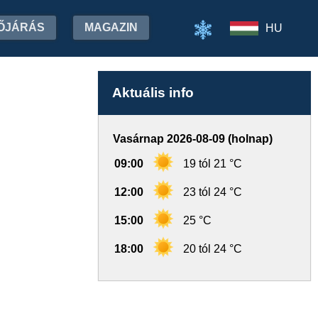
ŐJÁRÁS
MAGAZIN
HU
Aktuális info
Vasárnap 2026-08-09 (holnap)
09:00
19 tól 21 °C
12:00
23 tól 24 °C
15:00
25 °C
18:00
20 tól 24 °C