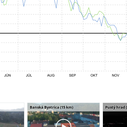
Banská Bystrica (15 km)
Pustý hrad 