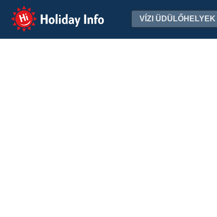
Holiday Info
VÍZI ÜDÜLŐHELYEK