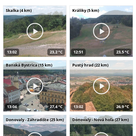
Skalka (4 km)
Králiky (5 km)
13:02
23,2 °C
12:51
23,5 °C
Banská Bystrica (15 km)
Pustý hrad (22 km)
13:04
27,4 °C
13:02
26,9 °C
Donovaly - Záhradište (25 km)
Donovaly - Nová hoľa (27 km)