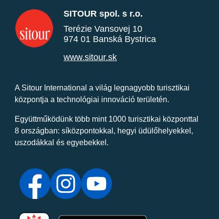
SITOUR spol. s r.o.
Terézie Vansovej 10
974 01 Banská Bystrica
www.sitour.sk
A Sitour International a világ legnagyobb turisztikai
központja a technológiai innováció területén.
Együttműködünk több mint 1000 turisztikai központtal
8 országban: síközpontokkal, hegyi üdülőhelyekkel,
uszodákkal és egyebekkel.