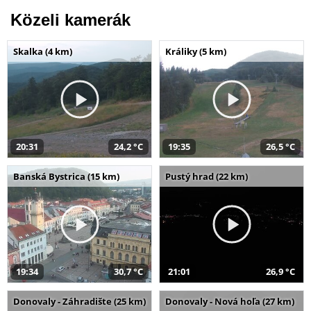
Közeli kamerák
Skalka (4 km)
Králiky (5 km)
20:31
24,2 °C
19:35
26,5 °C
Banská Bystrica (15 km)
Pustý hrad (22 km)
19:34
30,7 °C
21:01
26,9 °C
Donovaly - Záhradište (25 km)
Donovaly - Nová hoľa (27 km)