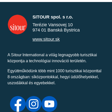
SITOUR spol. s r.o.
Terézie Vansovej 10
974 01 Banská Bystrica
www.sitour.sk
A Sitour International a világ legnagyobb turisztikai
központja a technológiai innováció területén.
Együttműködünk több mint 1000 turisztikai központtal
8 országban: síközpontokkal, hegyi üdülőhelyekkel,
uszodákkal és egyebekkel.