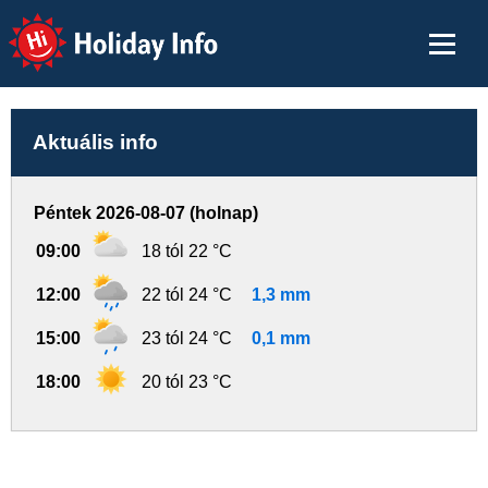
Holiday Info
Aktuális info
Péntek 2026-08-07 (holnap)
09:00
18 tól 22 °C
12:00
22 tól 24 °C
1,3 mm
15:00
23 tól 24 °C
0,1 mm
18:00
20 tól 23 °C