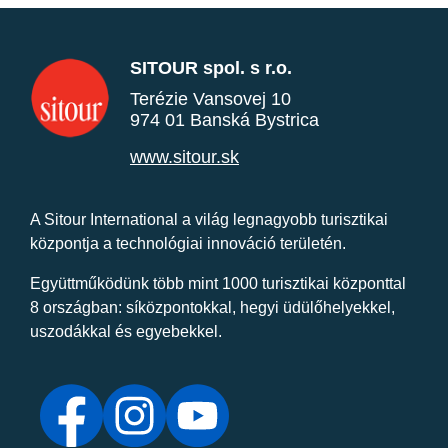
SITOUR spol. s r.o.
Terézie Vansovej 10
974 01 Banská Bystrica
www.sitour.sk
A Sitour International a világ legnagyobb turisztikai
központja a technológiai innováció területén.
Együttműködünk több mint 1000 turisztikai központtal
8 országban: síközpontokkal, hegyi üdülőhelyekkel,
uszodákkal és egyebekkel.