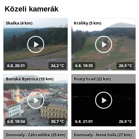
Közeli kamerák
Skalka (4 km)
Králiky (5 km)
6.8. 20:31
24,2 °C
6.8. 19:35
26,5 °C
Banská Bystrica (15 km)
Pustý hrad (22 km)
6.8. 19:34
30,7 °C
6.8. 21:01
26,9 °C
Donovaly - Záhradište (25 km)
Donovaly - Nová hoľa (27 km)