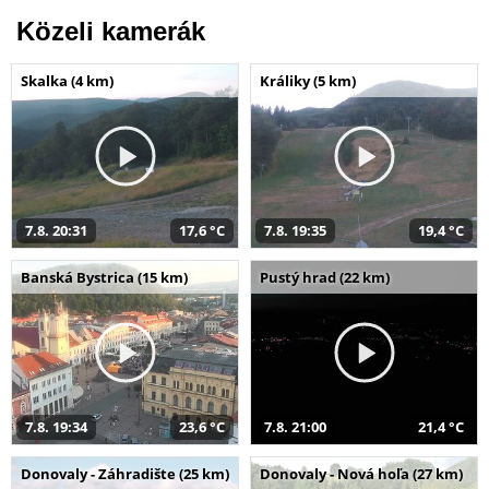
Közeli kamerák
Skalka (4 km)
Králiky (5 km)
7.8. 20:31
17,6 °C
7.8. 19:35
19,4 °C
Banská Bystrica (15 km)
Pustý hrad (22 km)
7.8. 19:34
23,6 °C
7.8. 21:00
21,4 °C
Donovaly - Záhradište (25 km)
Donovaly - Nová hoľa (27 km)