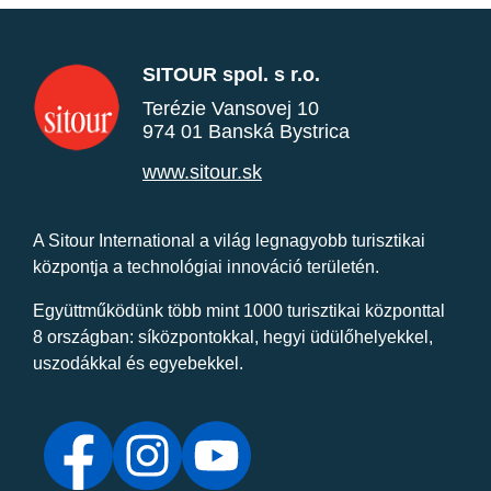
SITOUR spol. s r.o.
Terézie Vansovej 10
974 01 Banská Bystrica
www.sitour.sk
A Sitour International a világ legnagyobb turisztikai
központja a technológiai innováció területén.
Együttműködünk több mint 1000 turisztikai központtal
8 országban: síközpontokkal, hegyi üdülőhelyekkel,
uszodákkal és egyebekkel.