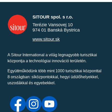
SITOUR spol. s r.o.
Terézie Vansovej 10
974 01 Banská Bystrica
www.sitour.sk
A Sitour International a világ legnagyobb turisztikai
központja a technológiai innováció területén.
Együttműködünk több mint 1000 turisztikai központtal
8 országban: síközpontokkal, hegyi üdülőhelyekkel,
uszodákkal és egyebekkel.