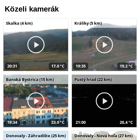
Közeli kamerák
Skalka (4 km)
Králiky (5 km)
20:31
17,0 °C
19:35
19,2 °C
Banská Bystrica (15 km)
Pustý hrad (22 km)
19:34
23,0 °C
21:00
20,4 °C
Donovaly - Záhradište (25 km)
Donovaly - Nová hoľa (27 km)