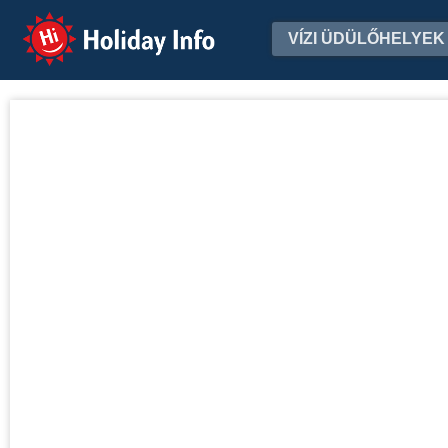
Holiday Info
VÍZI ÜDÜLŐHELYEK