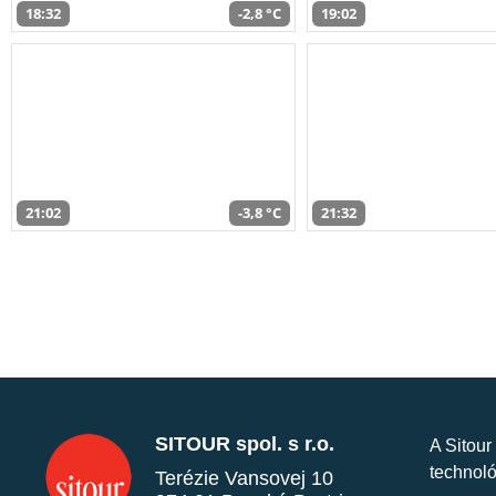
18:32
-2,8 °C
19:02
21:02
-3,8 °C
21:32
SITOUR spol. s r.o.
A Sitour
technoló
Terézie Vansovej 10