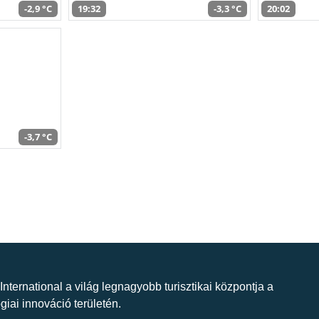
-2,9 °C
19:32
-3,3 °C
20:02
-3,7 °C
 International a világ legnagyobb turisztikai központja a
giai innováció területén.