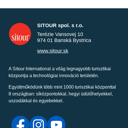
SITOUR spol. s r.o.
Terézie Vansovej 10
974 01 Banská Bystrica
www.sitour.sk
A Sitour International a világ legnagyobb turisztikai
központja a technológiai innováció területén.
Együttműködünk több mint 1000 turisztikai központtal
8 országban: síközpontokkal, hegyi üdülőhelyekkel,
uszodákkal és egyebekkel.