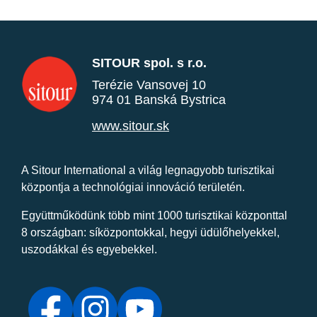
SITOUR spol. s r.o.
Terézie Vansovej 10
974 01 Banská Bystrica
www.sitour.sk
A Sitour International a világ legnagyobb turisztikai
központja a technológiai innováció területén.
Együttműködünk több mint 1000 turisztikai központtal
8 országban: síközpontokkal, hegyi üdülőhelyekkel,
uszodákkal és egyebekkel.