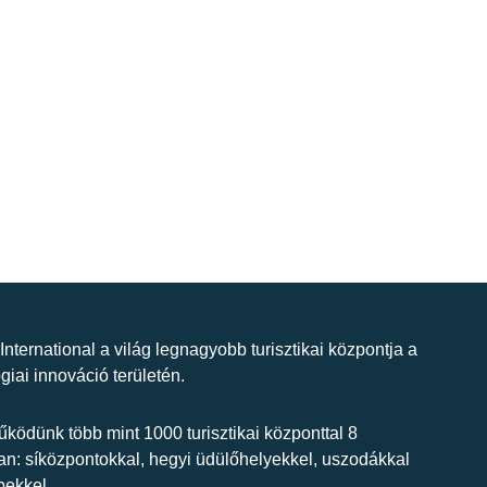
 International a világ legnagyobb turisztikai központja a
giai innováció területén.
ködünk több mint 1000 turisztikai központtal 8
n: síközpontokkal, hegyi üdülőhelyekkel, uszodákkal
bekkel.