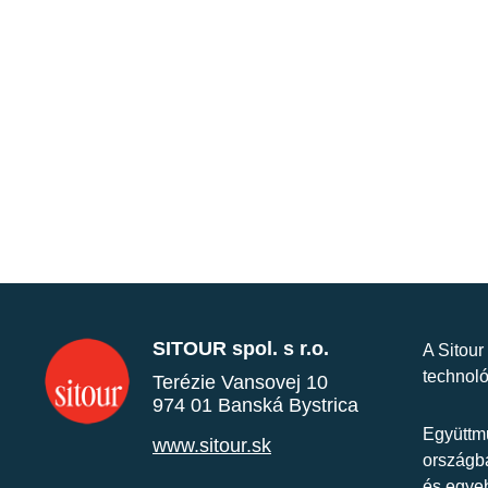
SITOUR spol. s r.o.
A Sitour
technoló
Terézie Vansovej 10
974 01 Banská Bystrica
Együttmű
www.sitour.sk
országba
és egye