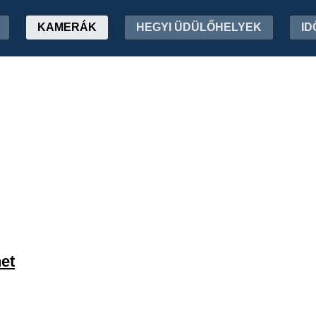
KAMERÁK
HEGYI ÜDÜLŐHELYEK
ID
et