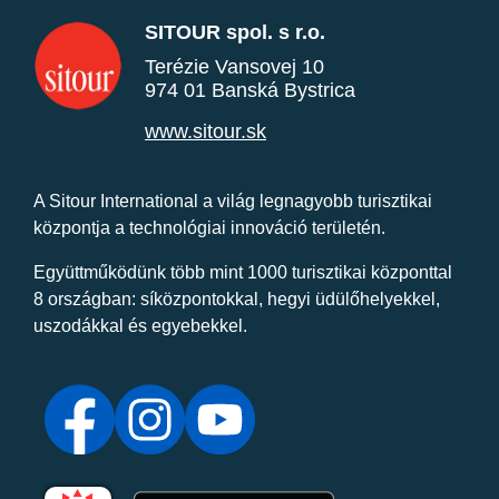
SITOUR spol. s r.o.
Terézie Vansovej 10
974 01 Banská Bystrica
www.sitour.sk
A Sitour International a világ legnagyobb turisztikai
központja a technológiai innováció területén.
Együttműködünk több mint 1000 turisztikai központtal
8 országban: síközpontokkal, hegyi üdülőhelyekkel,
uszodákkal és egyebekkel.