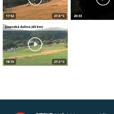
17:52
27,8 °C
20:33
Jasenská dolina (65 km)
18:15
27,3 °C