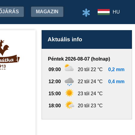
ŐJÁRÁS
MAGAZIN
HU
Aktuális info
Péntek 2026-08-07 (holnap)
09:00
20 tól 22 °C
0,2 mm
12:00
22 tól 24 °C
0,4 mm
15:00
23 tól 24 °C
18:00
20 tól 23 °C