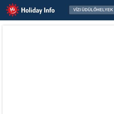
Holiday Info
VÍZI ÜDÜLŐHELYEK