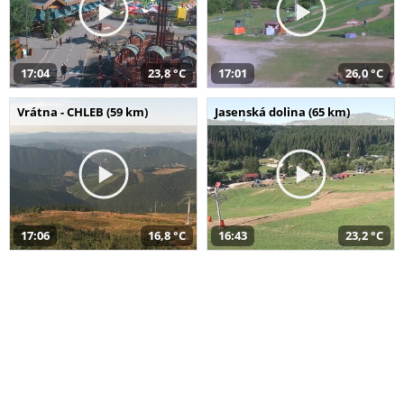
17:04
23,8 °C
17:01
26,0 °C
Vrátna - CHLEB (59 km)
Jasenská dolina (65 km)
17:06
16,8 °C
16:43
23,2 °C