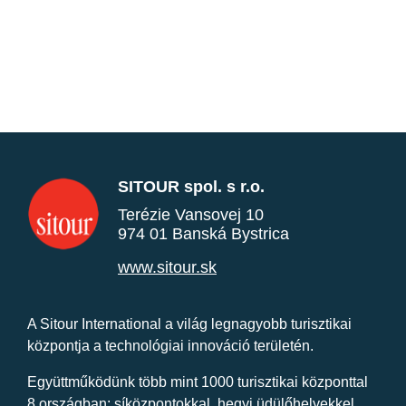
SITOUR spol. s r.o.
Terézie Vansovej 10
974 01 Banská Bystrica
www.sitour.sk
A Sitour International a világ legnagyobb turisztikai
központja a technológiai innováció területén.
Együttműködünk több mint 1000 turisztikai központtal
8 országban: síközpontokkal, hegyi üdülőhelyekkel,