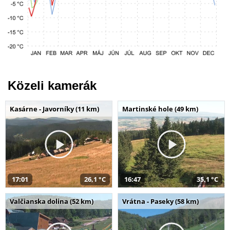
Közeli kamerák
Kasárne - Javorníky (11 km)
Martinské hole (49 km)
17:01
26,1 °C
16:47
35,1 °C
Valčianska dolina (52 km)
Vrátna - Paseky (58 km)