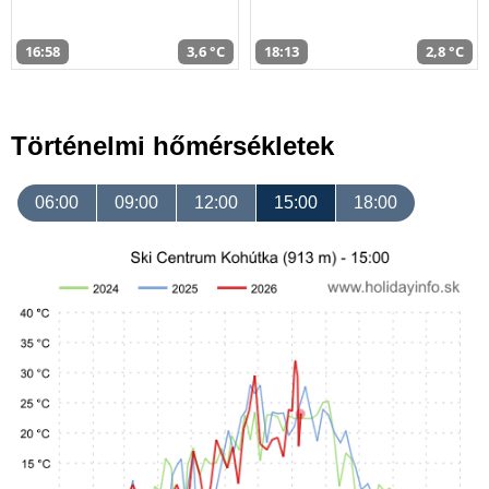
16:58
3,6 °C
18:13
2,8 °C
Történelmi hőmérsékletek
06:00
09:00
12:00
15:00
18:00