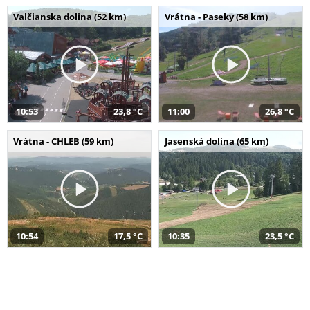
Valčianska dolina (52 km)
Vrátna - Paseky (58 km)
10:53
23,8 °C
11:00
26,8 °C
Vrátna - CHLEB (59 km)
Jasenská dolina (65 km)
10:54
17,5 °C
10:35
23,5 °C