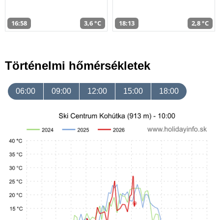
16:58
3,6 °C
18:13
2,8 °C
Történelmi hőmérsékletek
06:00
09:00
12:00
15:00
18:00