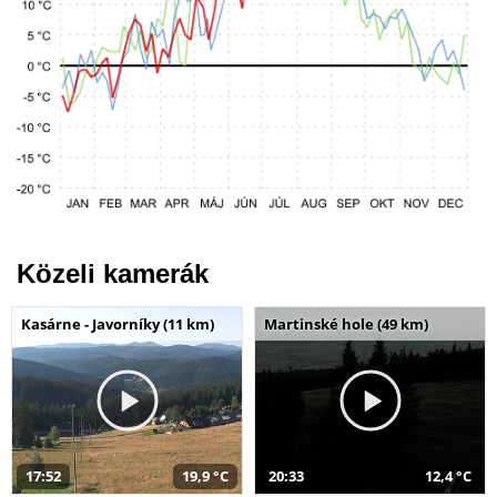
Közeli kamerák
Kasárne - Javorníky (11 km)
Martinské hole (49 km)
17:52
19,9 °C
20:33
12,4 °C