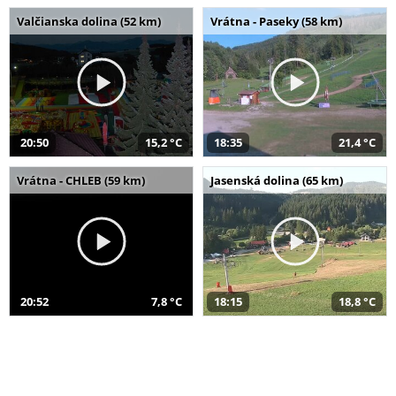
Valčianska dolina (52 km)
Vrátna - Paseky (58 km)
20:50
15,2 °C
18:35
21,4 °C
Vrátna - CHLEB (59 km)
Jasenská dolina (65 km)
20:52
7,8 °C
18:15
18,8 °C