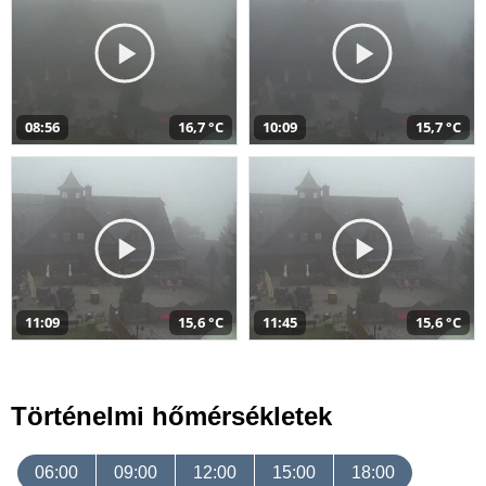
08:56
16,7 °C
10:09
15,7 °C
11:09
15,6 °C
11:45
15,6 °C
Történelmi hőmérsékletek
06:00
09:00
12:00
15:00
18:00