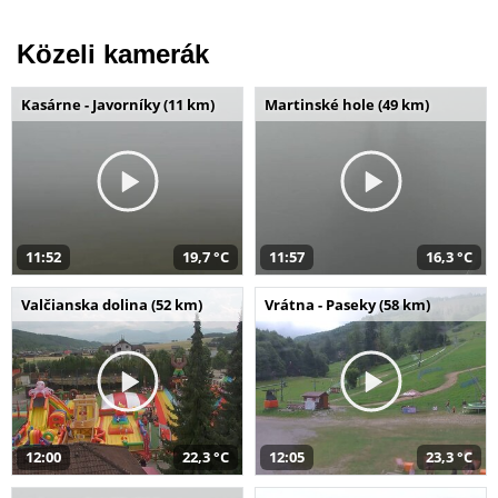
Közeli kamerák
Kasárne - Javorníky (11 km)
Martinské hole (49 km)
11:52
19,7 °C
11:57
16,3 °C
Valčianska dolina (52 km)
Vrátna - Paseky (58 km)
12:00
22,3 °C
12:05
23,3 °C