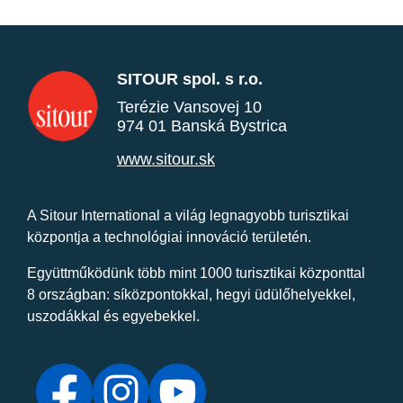
SITOUR spol. s r.o.
Terézie Vansovej 10
974 01 Banská Bystrica
www.sitour.sk
A Sitour International a világ legnagyobb turisztikai
központja a technológiai innováció területén.
Együttműködünk több mint 1000 turisztikai központtal
8 országban: síközpontokkal, hegyi üdülőhelyekkel,
uszodákkal és egyebekkel.