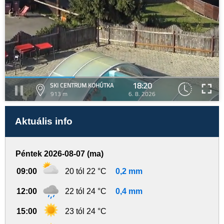
18:20
SKI CENTRUM KOHÚTKA
913 m
6. 8. 2026
Aktuális info
Péntek 2026-08-07 (ma)
09:00
20 tól 22 °C
0,2 mm
12:00
22 tól 24 °C
0,4 mm
15:00
23 tól 24 °C