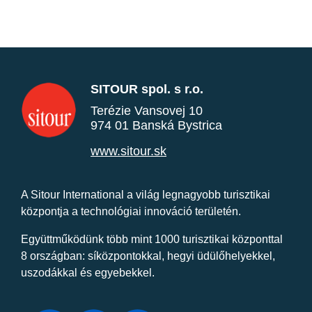
SITOUR spol. s r.o.
Terézie Vansovej 10
974 01 Banská Bystrica
www.sitour.sk
A Sitour International a világ legnagyobb turisztikai
központja a technológiai innováció területén.
Együttműködünk több mint 1000 turisztikai központtal
8 országban: síközpontokkal, hegyi üdülőhelyekkel,
uszodákkal és egyebekkel.