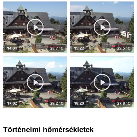
14:04
28,7 °C
15:22
29,5 °C
17:02
29,2 °C
18:20
27,8 °C
Történelmi hőmérsékletek