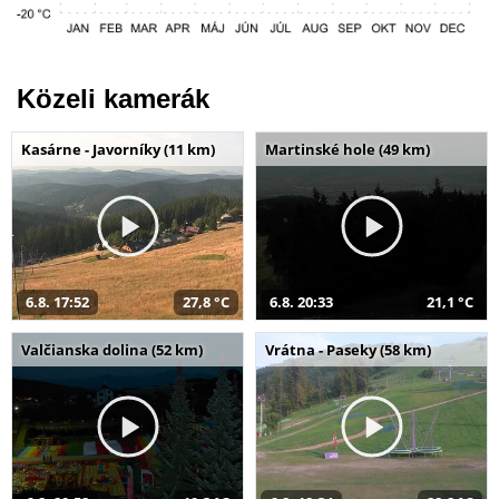
Közeli kamerák
Kasárne - Javorníky (11 km)
Martinské hole (49 km)
6.8. 17:52
27,8 °C
6.8. 20:33
21,1 °C
Valčianska dolina (52 km)
Vrátna - Paseky (58 km)