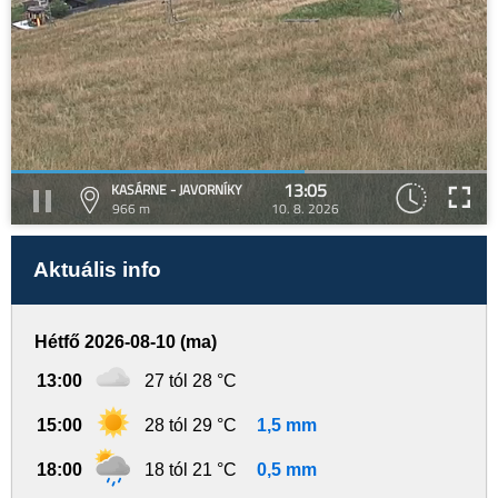
13:05
KASÁRNE - JAVORNÍKY
966 m
10. 8. 2026
Aktuális info
Hétfő 2026-08-10 (ma)
13:00
27 tól 28 °C
15:00
28 tól 29 °C
1,5 mm
18:00
18 tól 21 °C
0,5 mm