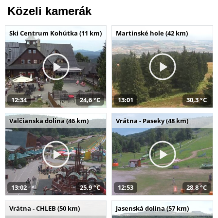
Közeli kamerák
Ski Centrum Kohútka (11 km)
Martinské hole (42 km)
12:34
24,6 °C
13:01
30,3 °C
Valčianska dolina (46 km)
Vrátna - Paseky (48 km)
13:02
25,9 °C
12:53
28,8 °C
Vrátna - CHLEB (50 km)
Jasenská dolina (57 km)