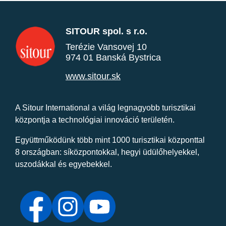
SITOUR spol. s r.o.
Terézie Vansovej 10
974 01 Banská Bystrica
www.sitour.sk
A Sitour International a világ legnagyobb turisztikai
központja a technológiai innováció területén.
Együttműködünk több mint 1000 turisztikai központtal
8 országban: síközpontokkal, hegyi üdülőhelyekkel,
uszodákkal és egyebekkel.