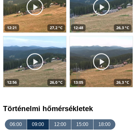
12:21
27,2 °C
12:48
26,3 °C
12:56
26,0 °C
13:05
26,3 °C
Történelmi hőmérsékletek
06:00
09:00
12:00
15:00
18:00