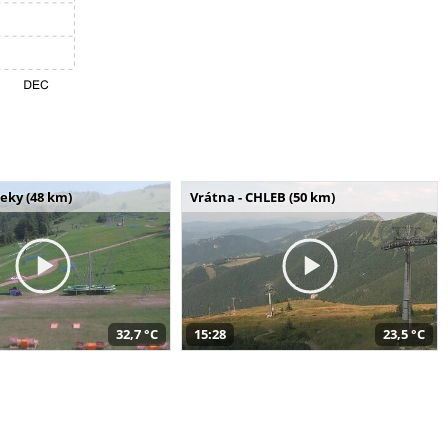
seky (48 km)
Vrátna - CHLEB (50 km)
32,7 °C
15:28
23,5 °C