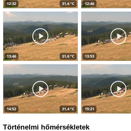
12:32
31,6 °C
12:46
13:46
31,6 °C
13:53
14:52
31,4 °C
15:21
Történelmi hőmérsékletek