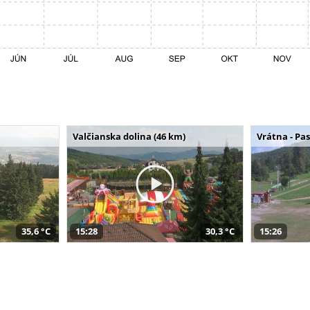
Valčianska dolina (46 km)
Vrátna - Pa
35,6 °C
15:28
30,3 °C
15:26