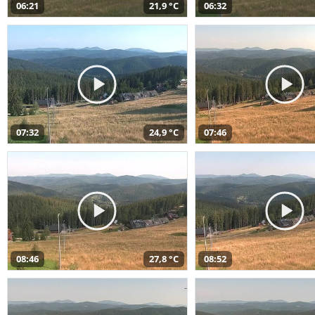
06:21
21,9 °C
06:32
07:32
24,9 °C
07:46
08:46
27,8 °C
08:52