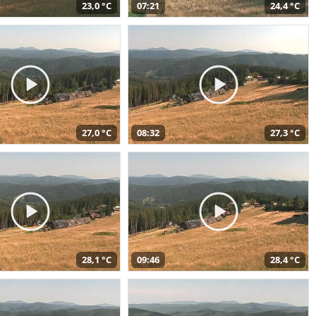
23,0 °C
07:21
24,4 °C
27,0 °C
08:32
27,3 °C
28,1 °C
09:46
28,4 °C