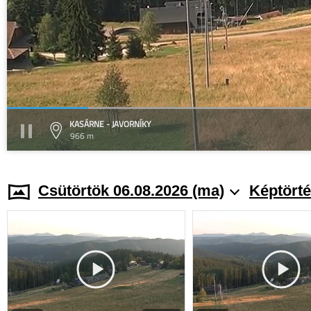
KASÁRNE - JAVORNÍKY
966 m
Csütörtök 06.08.2026 (ma)
Képtörté