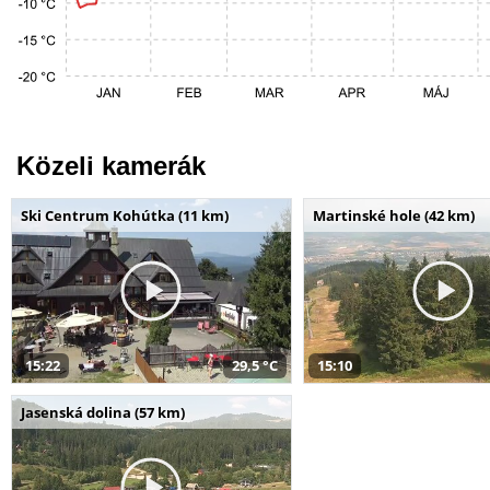
Közeli kamerák
Ski Centrum Kohútka (11 km)
Martinské hole (42 km)
15:22
29,5 °C
15:10
Jasenská dolina (57 km)