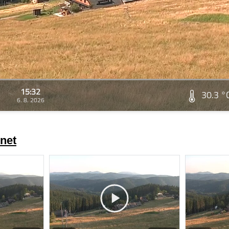
15:32
30.3 °
6. 8. 2026
net