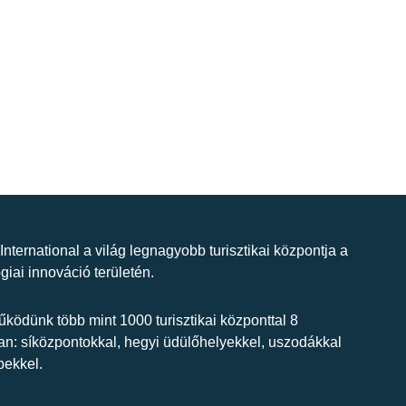
 International a világ legnagyobb turisztikai központja a
giai innováció területén.
ködünk több mint 1000 turisztikai központtal 8
n: síközpontokkal, hegyi üdülőhelyekkel, uszodákkal
bekkel.