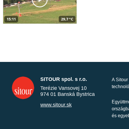
15:11
29,7 °C
SITOUR spol. s r.o.
A Sitour
technoló
Terézie Vansovej 10
974 01 Banská Bystrica
Együttmű
www.sitour.sk
országba
és egye