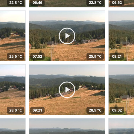
22,3 °C
06:46
22,8 °C
06:52
25,6 °C
07:52
25,9 °C
08:21
28,0 °C
09:21
28,9 °C
09:32