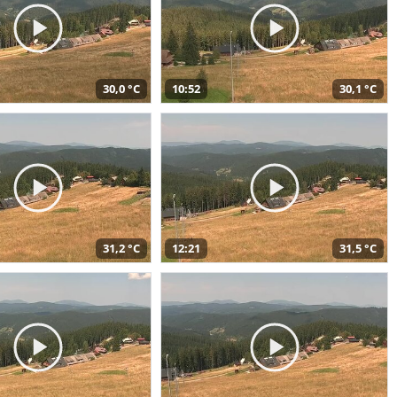
30,0 °C
10:52
30,1 °C
31,2 °C
12:21
31,5 °C