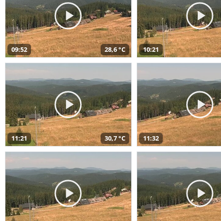
09:52
28,6 °C
10:21
11:21
30,7 °C
11:32