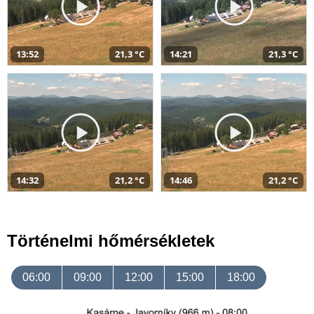
13:52
21,3 °C
14:21
21,3 °C
14:32
21,2 °C
14:46
21,2 °C
Történelmi hőmérsékletek
06:00
09:00
12:00
15:00
18:00