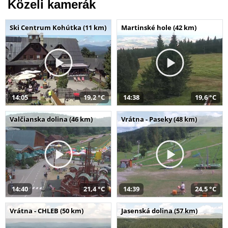
Közeli kamerák
Ski Centrum Kohútka (11 km)
Martinské hole (42 km)
14:05
19,2 °C
14:38
19,6 °C
Valčianska dolina (46 km)
Vrátna - Paseky (48 km)
14:40
21,4 °C
14:39
24,5 °C
Vrátna - CHLEB (50 km)
Jasenská dolina (57 km)