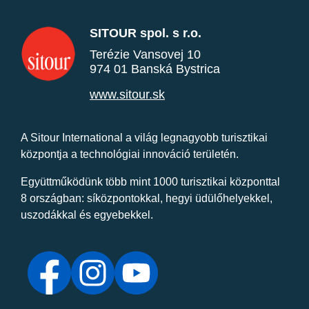
SITOUR spol. s r.o.
Terézie Vansovej 10
974 01 Banská Bystrica
www.sitour.sk
A Sitour International a világ legnagyobb turisztikai
központja a technológiai innováció területén.
Együttműködünk több mint 1000 turisztikai központtal
8 országban: síközpontokkal, hegyi üdülőhelyekkel,
uszodákkal és egyebekkel.