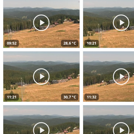
09:52
28,6 °C
10:21
11:21
30,7 °C
11:32