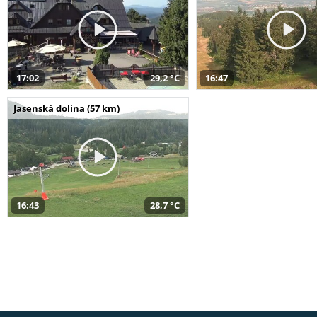
17:02
29,2 °C
16:47
Jasenská dolina (57 km)
16:43
28,7 °C