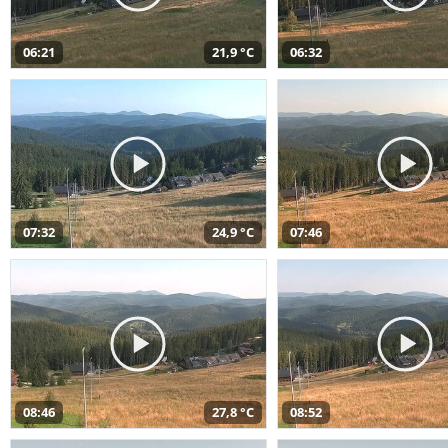
06:21
21,9 °C
06:32
07:32
24,9 °C
07:46
08:46
27,8 °C
08:52