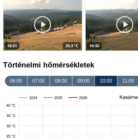
16:21
29,3 °C
16:32
Történelmi hőmérsékletek
06:00
07:00
08:00
09:00
10:00
11:00