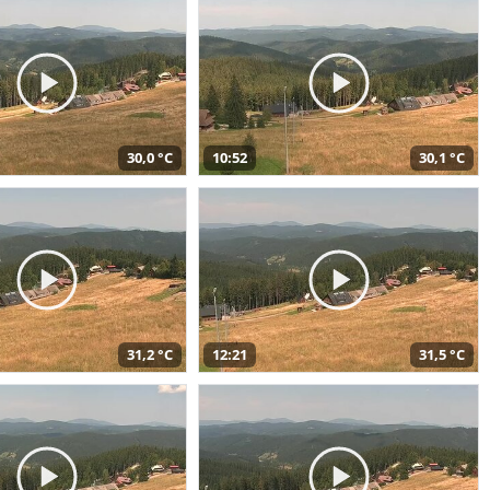
30,0 °C
10:52
30,1 °C
31,2 °C
12:21
31,5 °C