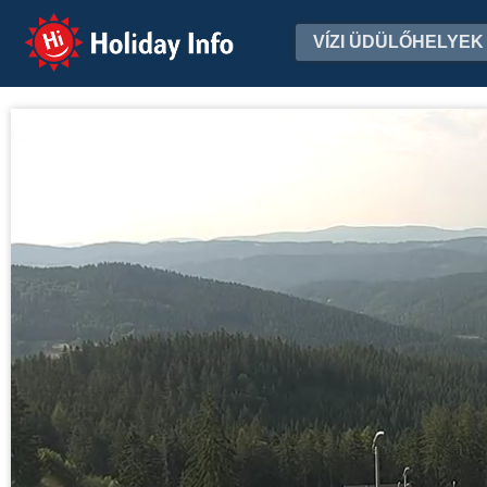
Holiday Info
VÍZI ÜDÜLŐHELYEK