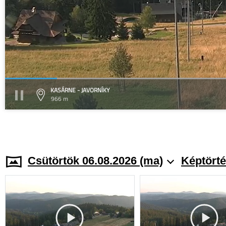
KASÁRNE - JAVORNÍKY
966 m
Csütörtök 06.08.2026 (ma)
Képtörté