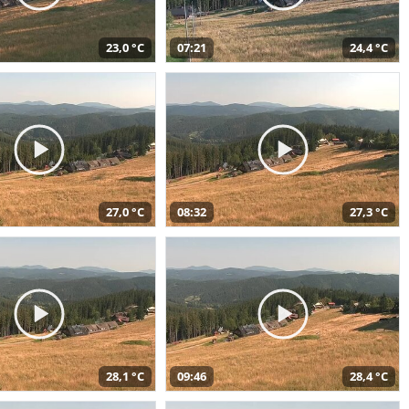
23,0 °C
07:21
24,4 °C
27,0 °C
08:32
27,3 °C
28,1 °C
09:46
28,4 °C