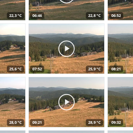
22,3 °C
06:46
22,8 °C
06:52
25,6 °C
07:52
25,9 °C
08:21
28,0 °C
09:21
28,9 °C
09:32