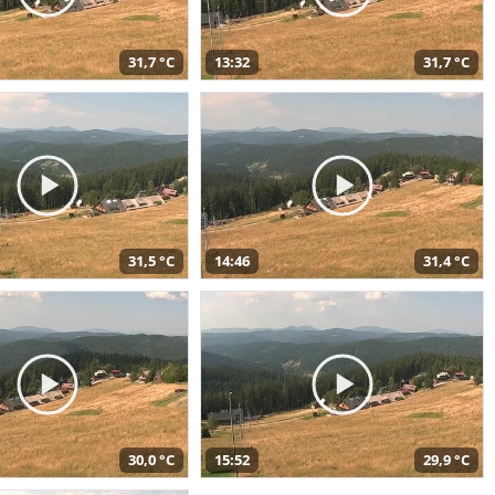
31,7 °C
13:32
31,7 °C
31,5 °C
14:46
31,4 °C
30,0 °C
15:52
29,9 °C