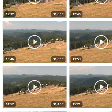
12:32
31,6 °C
12:46
13:46
31,6 °C
13:53
14:52
31,4 °C
15:21