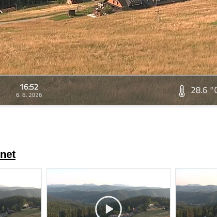
16:52
28.6 °
6. 8. 2026
net