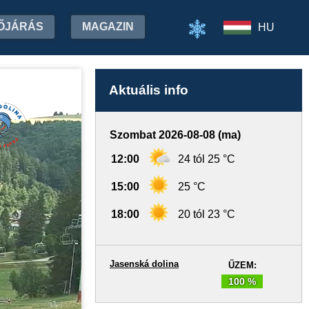
ŐJÁRÁS
MAGAZIN
HU
Aktuális info
Szombat 2026-08-08 (ma)
12:00
24 tól 25 °C
15:00
25 °C
18:00
20 tól 23 °C
Jasenská dolina
ŰZEM:
100 %