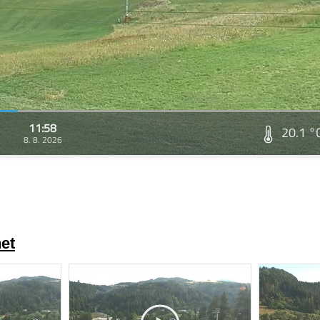
11:58
20.1 °
8. 8. 2026
et