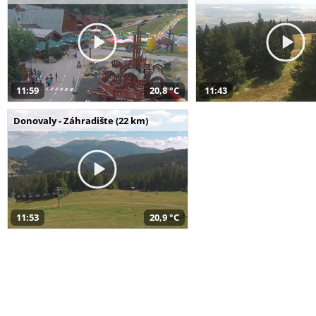
11:59
20,8 °C
11:43
Donovaly - Záhradište (22 km)
11:53
20,9 °C