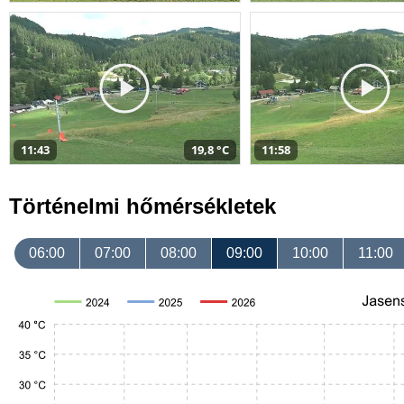
11:43
19,8 °C
11:58
Történelmi hőmérsékletek
06:00
07:00
08:00
09:00
10:00
11:00