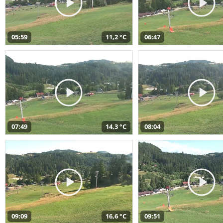
05:59
11,2 °C
06:47
07:49
14,3 °C
08:04
09:09
16,6 °C
09:51