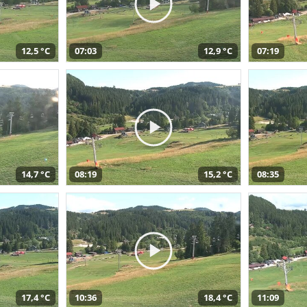
12,5 °C
07:03
12,9 °C
07:19
14,7 °C
08:19
15,2 °C
08:35
17,4 °C
10:36
18,4 °C
11:09