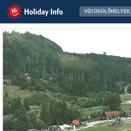
Holiday Info
VÍZI ÜDÜLŐHELYEK