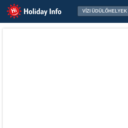
Holiday Info
VÍZI ÜDÜLŐHELYEK