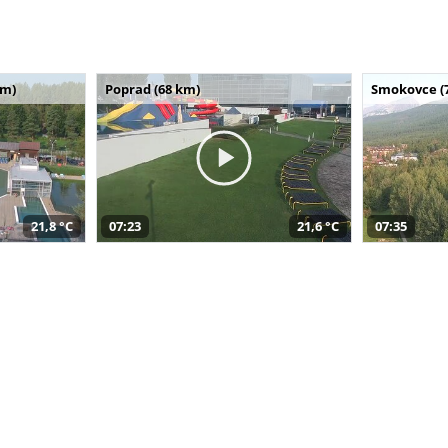
km)
Poprad (68 km)
Smokovce (
21,8 °C
07:23
21,6 °C
07:35