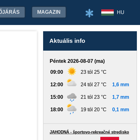
ŐJÁRÁS
MAGAZIN
HU
Aktuális info
Péntek 2026-08-07 (ma)
09:00
23 tól 25 °C
12:00
24 tól 27 °C
1,6 mm
15:00
21 tól 23 °C
1,7 mm
18:00
19 tól 20 °C
0,1 mm
JAHODNÁ - športovo-rekreačné stredisko
-