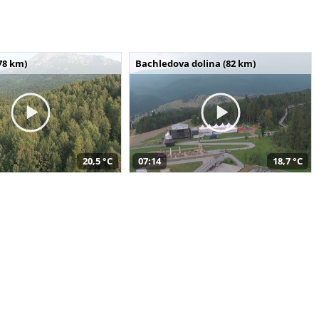
78 km)
Bachledova dolina (82 km)
20,5 °C
07:14
18,7 °C