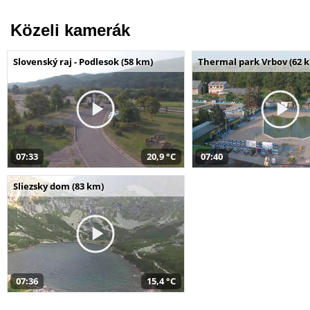
Közeli kamerák
Slovenský raj - Podlesok (58 km)
Thermal park Vrbov (62 
07:33
20,9 °C
07:40
Sliezsky dom (83 km)
07:36
15,4 °C