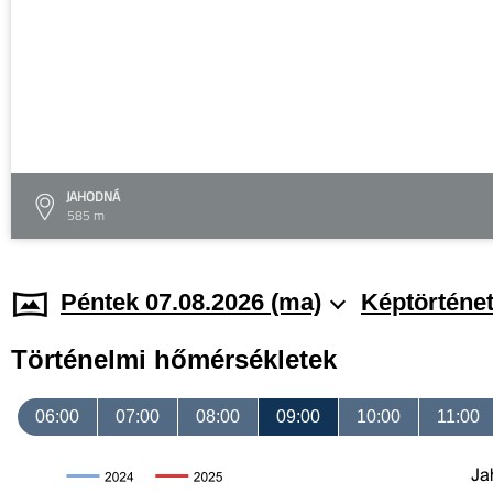
JAHODNÁ
585 m
Péntek 07.08.2026 (ma)
Képtörténe
Történelmi hőmérsékletek
06:00
07:00
08:00
09:00
10:00
11:00