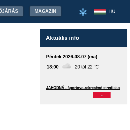
ŐJÁRÁS
MAGAZIN
HU
Aktuális info
Péntek 2026-08-07 (ma)
18:00
20 tól 22 °C
JAHODNÁ - športovo-rekreačné stredisko
-