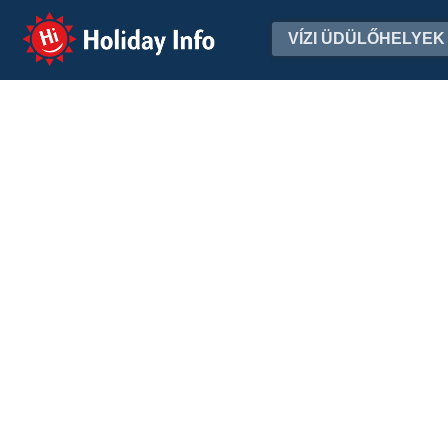
Holiday Info
VÍZI ÜDÜLŐHELYEK