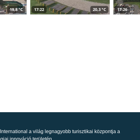
19,8 °C
17:22
20,3 °C
17:26
 International a világ legnagyobb turisztikai központja a
giai innováció területén.