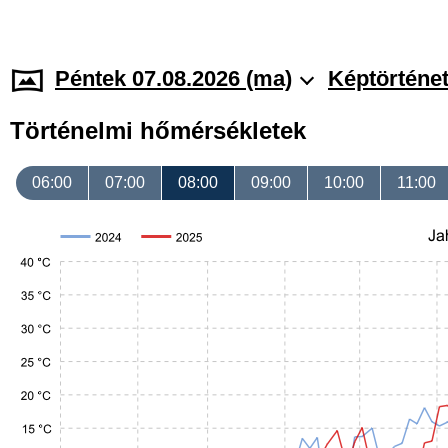
Péntek 07.08.2026 (ma)
Képtörténe
Történelmi hőmérsékletek
06:00
07:00
08:00
09:00
10:00
11:00