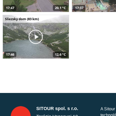
17:47
20,1 °C
17:37
Sliezsky dom (83 km)
17:46
12,6 °C
SITOUR spol. s r.o.
A Sitour
technoló